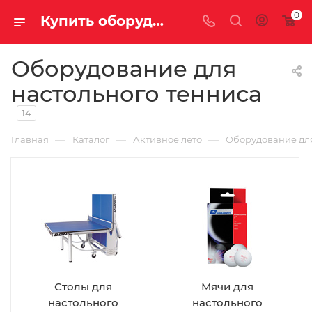
0
Купить оборудование для настольного тенниса в Саратове и Энгельсе
Оборудование для
настольного тенниса
14
—
—
—
Главная
Каталог
Активное лето
Оборудование для
Столы для
Мячи для
настольного
настольного