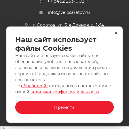
+7 8452 253-002
info@velosaratov.ru
г. Саратов, ул. 3-я Дачная, д. 1к14
Наш сайт использует
файлы Cookies
Наш сайт использует cookie-файлы для
обеспечения удобства пользователей,
анализа посещаемости и улучшения работы
2011-2026 © интернет-магазин спортивных товаров
сервиса. Продолжая использовать сайт, вы
ВелоСаратов. Не является публичной офертой. Все права
соглашаетесь
защищены. Заимствование материалов и фотографий
с
обработкой
этих данных в соответствии с
запрещено.
нашей
политики конфиденциальности.
Принять