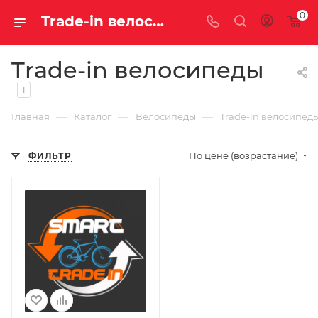
0
Trade-in велосипеды купить недорого с доставкой
Trade-in велосипеды
1
—
—
—
Главная
Каталог
Велосипеды
Trade-in велосипед
По цене (возрастание)
ФИЛЬТР