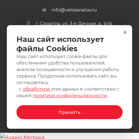
info@velosaratov.ru
г. Саратов, ул. 3-я Дачная, д. 1к14
Наш сайт использует
файлы Cookies
Наш сайт использует cookie-файлы для
обеспечения удобства пользователей,
анализа посещаемости и улучшения работы
2011-2026 © интернет-магазин спортивных товаров
сервиса. Продолжая использовать сайт, вы
ВелоСаратов. Не является публичной офертой. Все права
соглашаетесь
защищены. Заимствование материалов и фотографий
с
обработкой
этих данных в соответствии с
запрещено.
нашей
политики конфиденциальности.
Принять