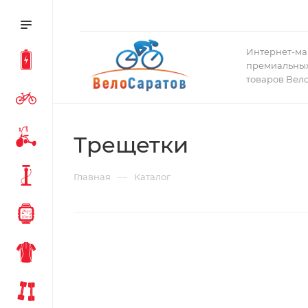
Интернет-ма
премиальных
товаров Вел
Трещетки
—
Главная
Каталог