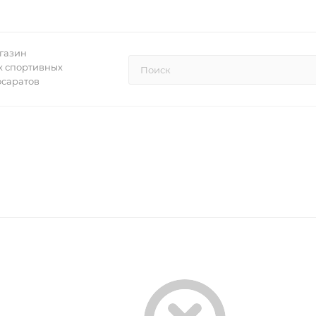
газин
 спортивных
осаратов