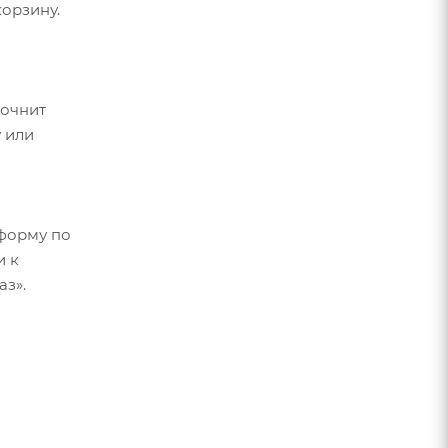
орзину.
точнит
 или
форму по
и к
аз».