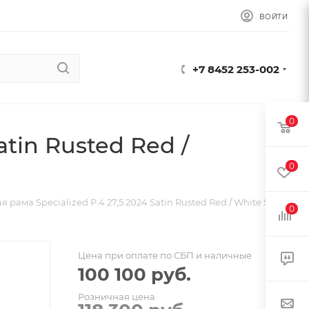
ВОЙТИ
+7 8452 253-002
0
tin Rusted Red /
0
 рама Specialized P.4 27,5 2024 Satin Rusted Red / White Sage
0
Цена при оплате по СБП и наличные
100 100
руб.
Розничная цена