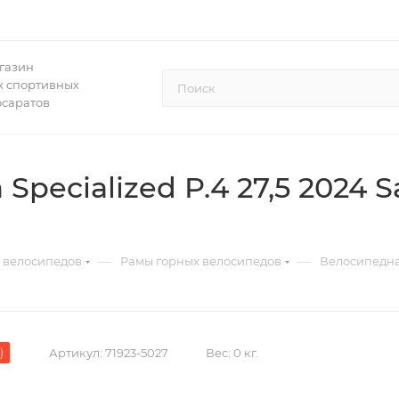
газин
 спортивных
осаратов
pecialized P.4 27,5 2024 Sa
—
—
 велосипедов
Рамы горных велосипедов
Велосипедная
)
Артикул:
71923-5027
Вес:
0 кг.