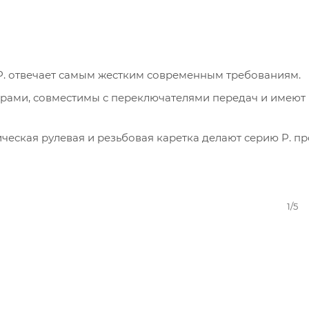
 P. отвечает самым жестким современным требованиям.
перами, совместимы с переключателями передач и имеют
ическая рулевая и резьбовая каретка делают серию P. п
1/5