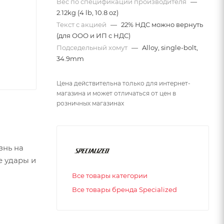
Вес по спецификации производителя
—
2.12kg (4 lb, 10.8 oz)
Текст с акцией
—
22% НДС можно вернуть
(для ООО и ИП с НДС)
Подседельный хомут
—
Alloy, single-bolt,
34.9mm
Цена действительна только для интернет-
магазина и может отличаться от цен в
розничных магазинах
знь на
е удары и
Все товары категории
Все товары бренда Specialized