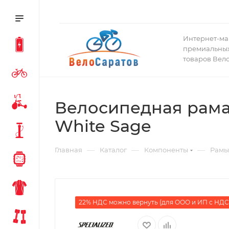
Интернет-ма
премиальных
товаров Вел
Велосипедная рама S
White Sage
—
—
—
Главная
Каталог
Компоненты
Рамы
22% НДС можно вернуть (для ООО и ИП с НДС