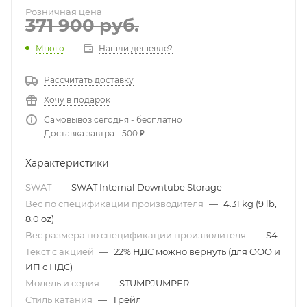
Розничная цена
371 900
руб.
Много
Нашли дешевле?
Рассчитать доставку
Хочу в подарок
Самовывоз сегодня - бесплатно
Доставка завтра - 500 ₽
Характеристики
SWAT
—
SWAT Internal Downtube Storage
Вес по спецификации производителя
—
4.31 kg (9 lb,
8.0 oz)
Вес размера по спецификации производителя
—
S4
Текст с акцией
—
22% НДС можно вернуть (для ООО и
ИП с НДС)
Модель и серия
—
STUMPJUMPER
Стиль катания
—
Трейл