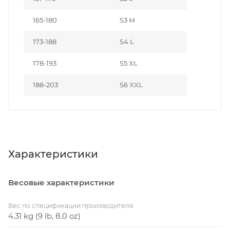
165-180
S3
M
173-188
S4
L
178-193
S5
XL
188-203
S6
XXL
Характеристики
Весовые характеристики
Вес по спецификации производителя
4.31 kg (9 lb, 8.0 oz)