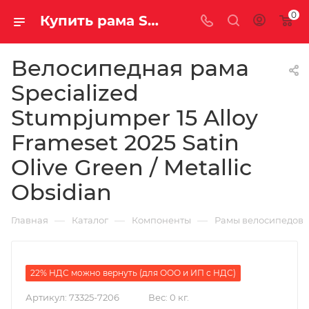
0
Купить рама Specialized Stumpjumper 15 Alloy Frameset 2025 Satin Olive Green / Metallic Obsidian на колеса за 319300.00000000 руб. вес грамм в Саратове и Энгельсе
Велосипедная рама
Specialized
Stumpjumper 15 Alloy
Frameset 2025 Satin
Olive Green / Metallic
Obsidian
—
—
—
Главная
Каталог
Компоненты
Рамы велосипедов
22% НДС можно вернуть (для ООО и ИП с НДС)
Артикул:
73325-7206
Вес:
0 кг.