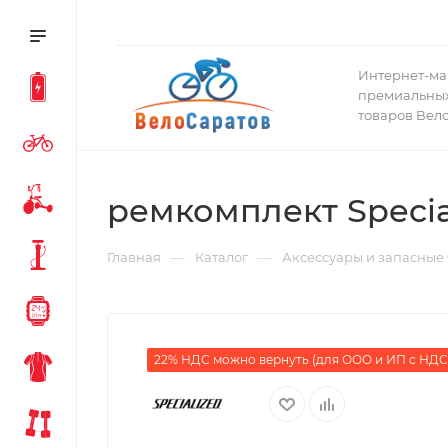
Интернет-ма
премиальных
товаров Вел
ремкомплект Special
—
—
Главная
Каталог
Аксессуары и запасные 
22% НДС можно вернуть (для ООО и ИП с НДС