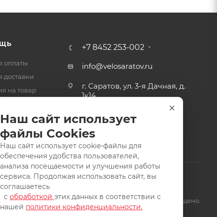
ЩЬ
+7 8452 253-002
я оплаты
info@velosaratov.ru
я доставки
г. Саратов, ул. 3-я Дачная, д.
ия на товар
1к14
-ответ
Наш сайт использует
файлы Cookies
Наш сайт использует cookie-файлы для
обеспечения удобства пользователей,
анализа посещаемости и улучшения работы
сервиса. Продолжая использовать сайт, вы
соглашаетесь
с
обработкой
этих данных в соответствии с
щищены. Заимствование материалов и фотографий запрещено.
нашей
политики конфиденциальности.