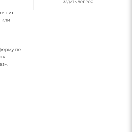
ЗАДАТЬ ВОПРОС
точнит
 или
форму по
и к
аз».