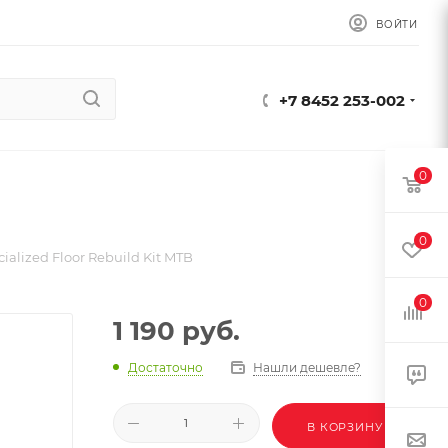
ВОЙТИ
+7 8452 253-002
0
0
alized Floor Rebuild Kit MTB
0
1 190
руб.
Достаточно
Нашли дешевле?
В КОРЗИНУ