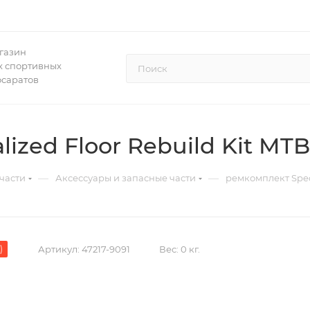
газин
 спортивных
осаратов
ized Floor Rebuild Kit MTB
—
—
части
Аксессуары и запасные части
ремкомплект Speci
)
Артикул:
47217-9091
Вес:
0 кг.