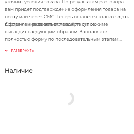
уточнит условия заказа. По результатам разговора
вам придет подтверждение оформления товара на
почту или через СМС. Теперь останется только ждать
Оформление заказа в стандартном режиме
доставки и радоваться новой покупке.
выглядит следующим образом. Заполняете
полностью форму по последовательным этапам:
адрес, способ доставки, оплаты, данные о себе.
Советуем в комментарии к заказу написать
информацию, которая поможет курьеру вас найти.
Нажмите кнопку «Оформить заказ».
Наличие