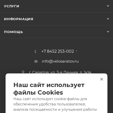
УСЛУГИ
ИНФОРМАЦИЯ
ПОМОЩЬ
+7 8452 253-002
info@velosaratov.ru
г. Саратов, ул. 3-я Дачная, д. 1к14
Наш сайт использует
файлы Cookies
Наш сайт использует cookie-файлы для
обеспечения удобства пользователей,
анализа посещаемости и улучшения работы
2011-2026 © интернет-магазин спортивных товаров