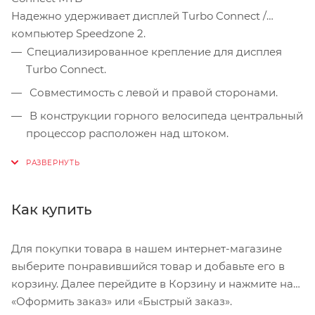
Надежно удерживает дисплей Turbo Connect /
компьютер Speedzone 2.
Специализированное крепление для дисплея
Turbo Connect.
Совместимость с левой и правой сторонами.
В конструкции горного велосипеда центральный
процессор расположен над штоком.
Крепление в стиле MTB на штоке
Совместимо с Garmin
31,8 мм
Как купить
Для покупки товара в нашем интернет-магазине
выберите понравившийся товар и добавьте его в
корзину. Далее перейдите в Корзину и нажмите на
«Оформить заказ» или «Быстрый заказ».