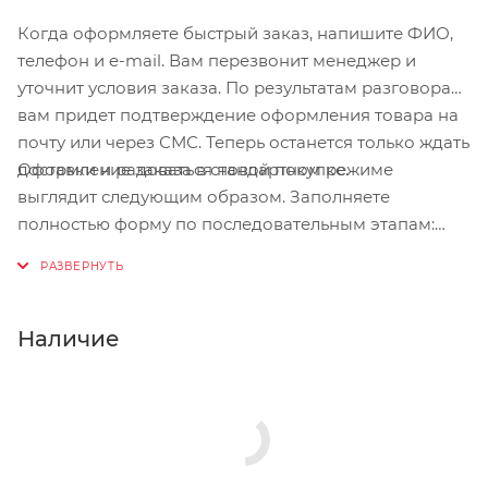
Когда оформляете быстрый заказ, напишите ФИО,
телефон и e-mail. Вам перезвонит менеджер и
уточнит условия заказа. По результатам разговора
вам придет подтверждение оформления товара на
почту или через СМС. Теперь останется только ждать
Оформление заказа в стандартном режиме
доставки и радоваться новой покупке.
выглядит следующим образом. Заполняете
полностью форму по последовательным этапам:
адрес, способ доставки, оплаты, данные о себе.
Советуем в комментарии к заказу написать
информацию, которая поможет курьеру вас найти.
Нажмите кнопку «Оформить заказ».
Наличие