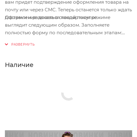
вам придет подтверждение оформления товара на
почту или через СМС. Теперь останется только ждать
Оформление заказа в стандартном режиме
доставки и радоваться новой покупке.
выглядит следующим образом. Заполняете
полностью форму по последовательным этапам:
адрес, способ доставки, оплаты, данные о себе.
Советуем в комментарии к заказу написать
информацию, которая поможет курьеру вас найти.
Нажмите кнопку «Оформить заказ».
Наличие