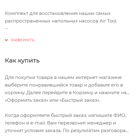
Комплект для восстановления наших самых
распространенных напольных насосов Air Tool.
Совместим с напольными насосами Air Tool Pro,
Comp и Sport.
Включает уплотнительное кольцо, смазку и втулку.
Как купить
Для покупки товара в нашем интернет-магазине
выберите понравившийся товар и добавьте его в
корзину. Далее перейдите в Корзину и нажмите на
«Оформить заказ» или «Быстрый заказ».
Когда оформляете быстрый заказ, напишите ФИО,
телефон и e-mail. Вам перезвонит менеджер и
уточнит условия заказа. По результатам разговора