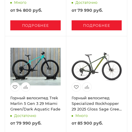
Много
Достаточно
от
94 800 руб.
от
79 990 руб.
ПОДРОБНЕЕ
ПОДРОБНЕЕ
Горный велосипед Trek
Горный велосипед
Marlin 5 Gen 3 29 Miami
Specialized Rockhopper
Green/Dark Aquatic Fade
29 2025 Gloss Sage Green
/ Olive Green
Достаточно
Много
от
79 990 руб.
от
85 900 руб.