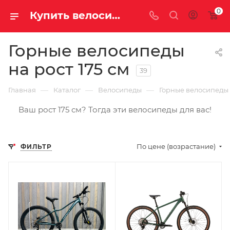
0
Купить велосипед для роста 175 см у официального дилера
Горные велосипеды
на рост 175 см
39
—
—
—
Главная
Каталог
Велосипеды
Горные велосипеды
Ваш рост 175 см? Тогда эти велосипеды для вас!
По цене (возрастание)
ФИЛЬТР