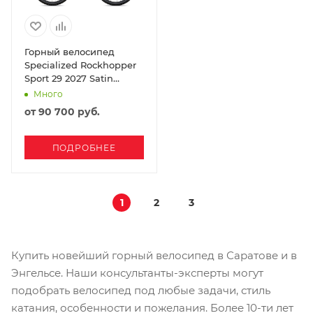
Горный велосипед
Specialized Rockhopper
Sport 29 2027 Satin
Metallic Obsidian /
Много
Shadow Silver
от
90 700 руб.
ПОДРОБНЕЕ
1
2
3
Купить новейший горный велосипед в Саратове и в
Энгельсе. Наши консультанты-эксперты могут
подобрать велосипед под любые задачи, стиль
катания, особенности и пожелания. Более 10-ти лет