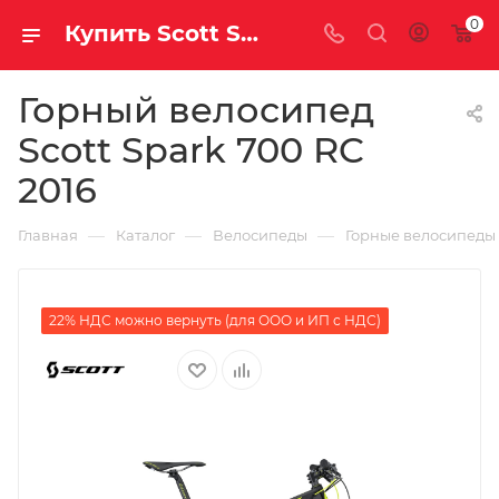
0
Купить Scott Spark 700 RC 2016 за рублей, а со скидкой
Горный велосипед
Scott Spark 700 RC
2016
—
—
—
Главная
Каталог
Велосипеды
Горные велосипеды
22% НДС можно вернуть (для ООО и ИП с НДС)