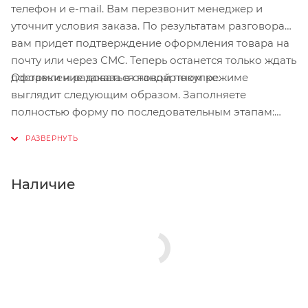
телефон и e-mail. Вам перезвонит менеджер и
уточнит условия заказа. По результатам разговора
вам придет подтверждение оформления товара на
почту или через СМС. Теперь останется только ждать
Оформление заказа в стандартном режиме
доставки и радоваться новой покупке.
выглядит следующим образом. Заполняете
полностью форму по последовательным этапам:
адрес, способ доставки, оплаты, данные о себе.
Советуем в комментарии к заказу написать
информацию, которая поможет курьеру вас найти.
Нажмите кнопку «Оформить заказ».
Наличие