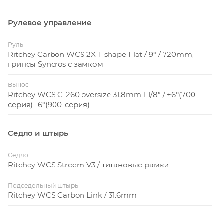
Рулевое управление
Руль
Ritchey Carbon WCS 2X T shape Flat / 9° / 720mm,
грипсы Syncros с замком
Вынос
Ritchey WCS C-260 oversize 31.8mm 1 1/8” / +6°(700-
серия) -6°(900-серия)
Седло и штырь
Седло
Ritchey WCS Streem V3 / титановые рамки
Подседельный штырь
Ritchey WCS Carbon Link / 31.6mm