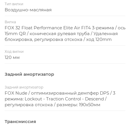
Тип вилки
совершенной системой полной подвески,
Воздушно-масляная
благодаря технологии Twinloc. С помощью
трехпозиционной манетки вы дистанционно
Вилка
FOX 32 Float Performance Elite Air FIT4 3-режима / ось
сможете управлять передней и задней подвеской.
15mm QR / коническая рулевая труба / Удаленная
блокировка, регулировка отскока / ход 120mm
Каждый Spark оборудован специальным адаптером,
с помощью которого можно изменить геометрию
Ход вилки
120 мм
рамы за пару минут. Два варианта установки
адаптера позволяют изменять высоту каретки на
6мм и угол рулевой трубы на полградуса.
Задний амортизатор
Технология дропаутов IDS SL
Задний амортизатор
FOX Nude / оптимизированный демпфер DPS / 3
режима: Lockout - Traction Control - Descend /
Технология взаимозаменяемых дропаутов (IDS-SL
регулировка отскока / размеры: 190x50мм
INTERCHANGEABLE DROPOUT SYSTEM - SUPER
LIGHT) совместима с задними осями трех
Трансмиссия
стандартов: 142х12мм, 135х12мм и 135х5мм (QR