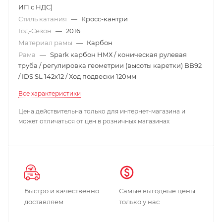
ИП с НДС)
Стиль катания
—
Кросс-кантри
Год-Сезон
—
2016
Материал рамы
—
Карбон
Рама
—
Spark карбон HMХ / коническая рулевая
труба / регулировка геометрии (высоты каретки) BB92
/ IDS SL 142x12 / Ход подвески 120мм
Все характеристики
Цена действительна только для интернет-магазина и
может отличаться от цен в розничных магазинах
Быстро и качественно
Самые выгодные цены
доставляем
только у нас