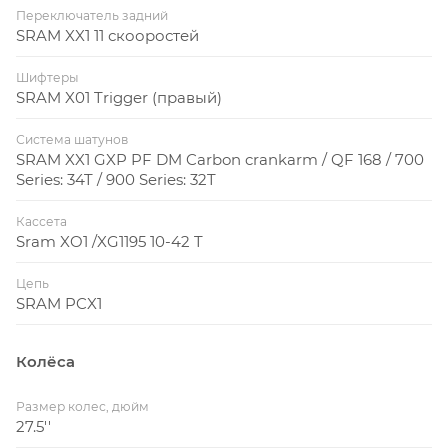
эксцентрик). Выбор остается за вами.
Переключатель задний
SRAM XX1 11 скооростей
Шифтеры
SRAM X01 Trigger (правый)
Система шатунов
SRAM XX1 GXP PF DM Carbon crankarm / QF 168 / 700
Series: 34T / 900 Series: 32T
Кассета
Sram XO1 /XG1195 10-42 T
Цепь
SRAM PCX1
Колёса
Размер колес, дюйм
27.5''