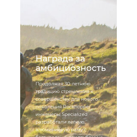
Награда за
амбициозность
Продолжая 30-летнюю
традицию стремления к
совершенству, для нового
поколения Rockhopper
инженеры Specialized
разработали лёгкую,
алюминиевую раму с