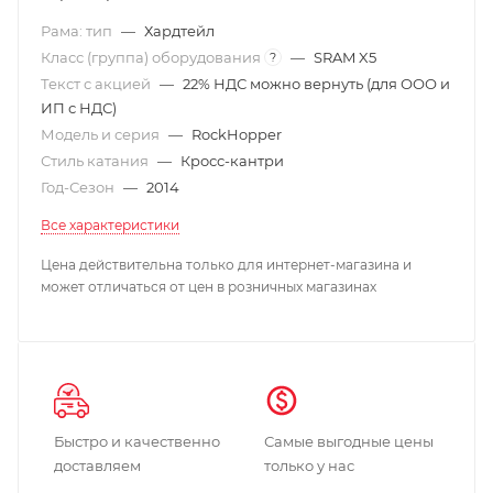
Рама: тип
—
Хардтейл
Класс (группа) оборудования
—
SRAM X5
?
Текст с акцией
—
22% НДС можно вернуть (для ООО и
ИП с НДС)
Модель и серия
—
RockHopper
Стиль катания
—
Кросс-кантри
Год-Сезон
—
2014
Все характеристики
Цена действительна только для интернет-магазина и
может отличаться от цен в розничных магазинах
Быстро и качественно
Самые выгодные цены
доставляем
только у нас