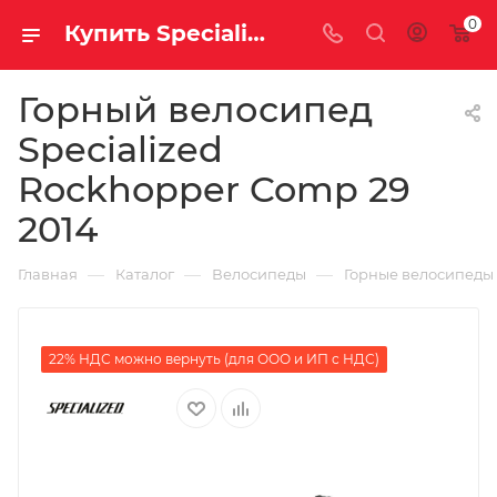
0
Купить Specialized Rockhopper Comp 29 2014 за рублей, а со скидкой
Горный велосипед
Specialized
Rockhopper Comp 29
2014
—
—
—
Главная
Каталог
Велосипеды
Горные велосипеды
22% НДС можно вернуть (для ООО и ИП с НДС)