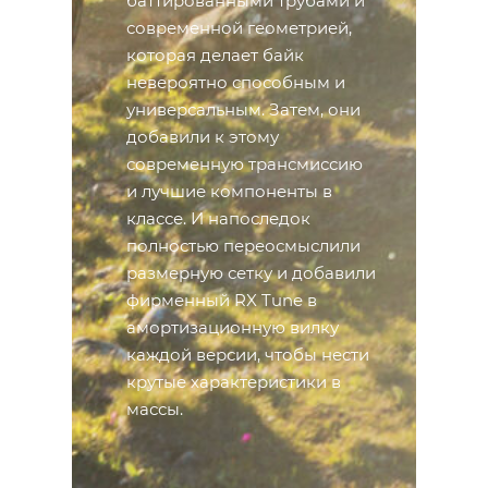
баттированными трубами и
современной геометрией,
которая делает байк
невероятно способным и
универсальным. Затем, они
добавили к этому
современную трансмиссию
и лучшие компоненты в
классе. И напоследок
полностью переосмыслили
размерную сетку и добавили
фирменный RX Tune в
амортизационную вилку
каждой версии, чтобы нести
крутые характеристики в
массы.