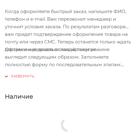
Когда оформляете быстрый заказ, напишите ФИО,
телефон и e-mail. Вам перезвонит менеджер и
уточнит условия заказа. По результатам разговора
вам придет подтверждение оформления товара на
почту или через СМС. Теперь останется только ждать
Оформление заказа в стандартном режиме
доставки и радоваться новой покупке.
выглядит следующим образом. Заполняете
полностью форму по последовательным этапам:
адрес, способ доставки, оплаты, данные о себе.
Советуем в комментарии к заказу написать
информацию, которая поможет курьеру вас найти.
Нажмите кнопку «Оформить заказ».
Наличие