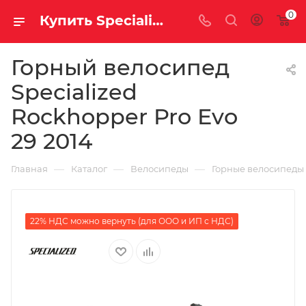
0
Купить Specialized Rockhopper Pro Evo 29 2014 за рублей, а со скидкой
Горный велосипед
Specialized
Rockhopper Pro Evo
29 2014
—
—
—
Главная
Каталог
Велосипеды
Горные велосипеды
22% НДС можно вернуть (для ООО и ИП с НДС)