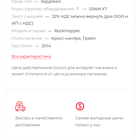
Рама: тип
—
Хардтейл
Класс (группа) оборудования
—
SRAM X7
?
Текст с акцией
—
22% НДС можно вернуть (для ООО и
ИП с НДС)
Модель и серия
—
RockHopper
Стиль катания
—
Кросс-кантри, Трейл
Год-Сезон
—
2014
Все характеристики
Цена действительна только для интернет-магазина и
может отличаться от цен в розничных магазинах
Быстро и качественно
Самые выгодные цены
доставляем
только у нас