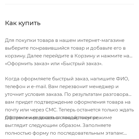
Регулировки вилки
обратного хода, блокировка
хода
Другие регулировки
TurnKey Lockout
Как купить
Конструкция
интегрированная,
рулевой колонки
безрезьбовая
Для покупки товара в нашем интернет-магазине
Размер рулевой
1 1/8"
выберите понравившийся товар и добавьте его в
колонки
корзину. Далее перейдите в Корзину и нажмите на
Колеса
«Оформить заказ» или «Быстрый заказ».
Диаметр колес
29 дюймов
Наименование
Specialized Ground Control,
Когда оформляете быстрый заказ, напишите ФИО,
покрышек
29x2.1, 60TPI
телефон и e-mail. Вам перезвонит менеджер и
Наименование
RH Disc
уточнит условия заказа. По результатам разговора
ободов
вам придет подтверждение оформления товара на
Материал обода
алюминиевый сплав
почту или через СМС. Теперь останется только ждать
Двойной обод
есть
Оформление заказа в стандартном режиме
доставки и радоваться новой покупке.
Материал
выглядит следующим образом. Заполняете
бортировочного
кевлар
полностью форму по последовательным этапам:
шнура