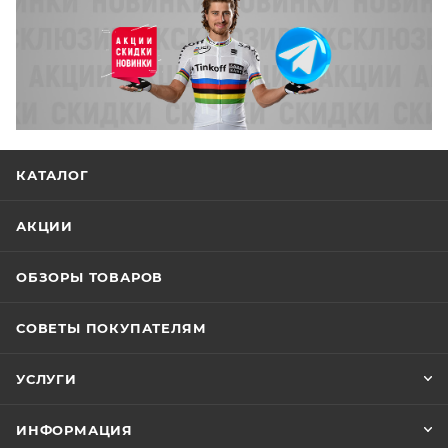
Конструкция
интегрированная
каретки
Уровень кассеты
прогулочный
Наименование
SunRace, 11-36T
кассеты
Количество звезд в
10
кассете
КАТАЛОГ
Количество звезд
2, число зубьев 36-22
системы
АКЦИИ
Конструкция
классическая
педалей
ОБЗОРЫ ТОВАРОВ
Руль
Конструкция руля
прямой
СОВЕТЫ ПОКУПАТЕЛЯМ
УСЛУГИ
ИНФОРМАЦИЯ