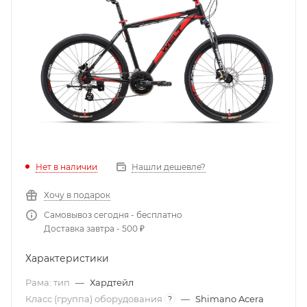
Нет в наличии
Нашли дешевле?
Хочу в подарок
Самовывоз сегодня - бесплатно
Доставка завтра - 500 ₽
Характеристики
Рама: тип
—
Хардтейл
Класс (группа) оборудования
—
Shimano Acera
?