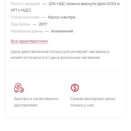
Текст с акцией
—
22% НДС можно вернуть (для ООО и
ИП с НДС)
Стиль катания
—
Кросс-кантри
Год-Сезон
—
2017
Материал рамы
—
Алюминий
Все характеристики
Цена действительна только для интернет-магазина и
может отличаться от цен в розничных магазинах
Быстро и качественно
Самые выгодные цены
доставляем
только у нас