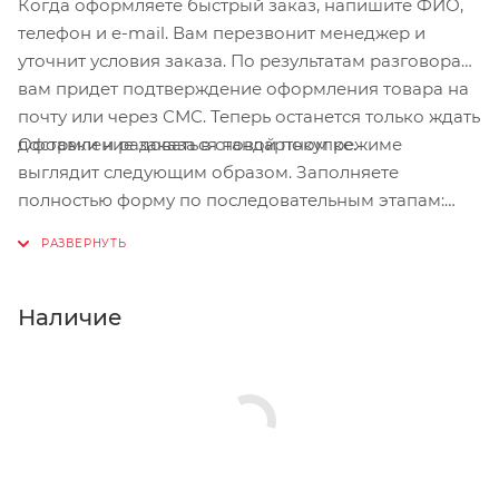
Когда оформляете быстрый заказ, напишите ФИО,
телефон и e-mail. Вам перезвонит менеджер и
уточнит условия заказа. По результатам разговора
вам придет подтверждение оформления товара на
почту или через СМС. Теперь останется только ждать
Оформление заказа в стандартном режиме
доставки и радоваться новой покупке.
выглядит следующим образом. Заполняете
полностью форму по последовательным этапам:
адрес, способ доставки, оплаты, данные о себе.
Советуем в комментарии к заказу написать
информацию, которая поможет курьеру вас найти.
Нажмите кнопку «Оформить заказ».
Наличие