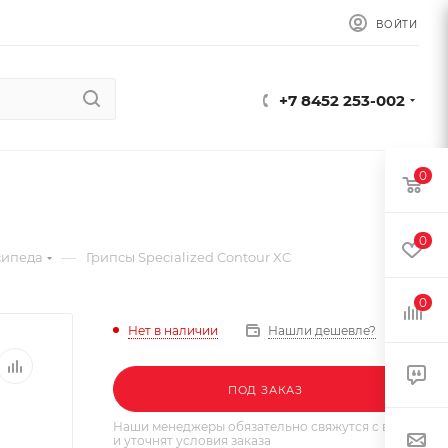
ВОЙТИ
+7 8452 253-002
0
0
—
сипеда
Грипсы Specialized Contour XC
0
Нет в наличии
Нашли дешевле?
ПОД ЗАКАЗ
Наши менеджеры обязательно свяжутся с вами
и уточнят условия заказа