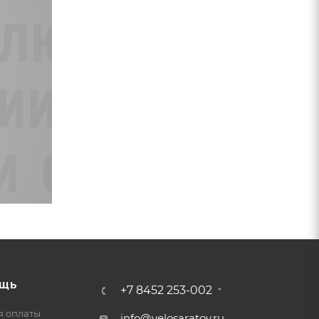
ЩЬ
+7 8452 253-002
я оплаты
info@velosaratov.ru