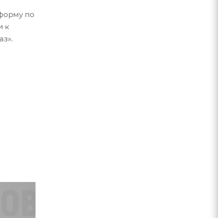
форму по
и к
аз».