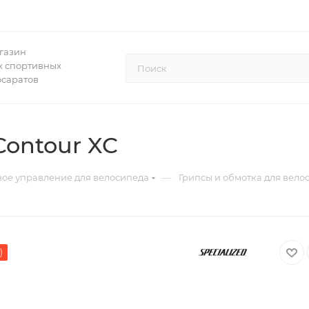
газин
 спортивных
осаратов
Contour XC
—
вое управление для велосипеда
Грипсы и обмотка для вело
)