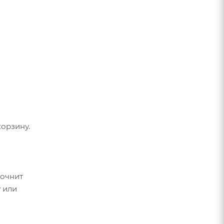
орзину.
точнит
 или