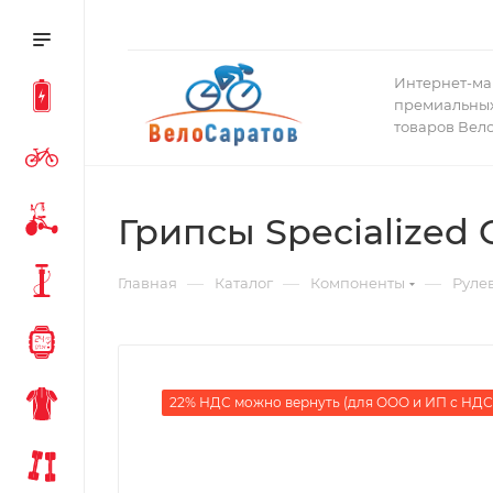
Интернет-ма
премиальных
товаров Вел
Грипсы Specialized 
—
—
—
Главная
Каталог
Компоненты
Руле
22% НДС можно вернуть (для ООО и ИП с НДС