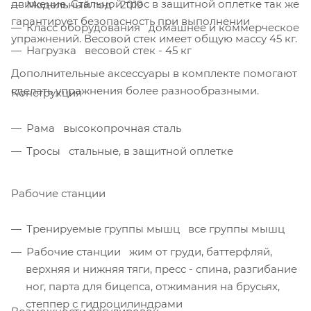
движение. Стальной трос в защитной оплетке так же
Модельный год 2019
гарантирует безопасность при выполнении
Класс оборудования домашнее и коммерческое
упражнений. Весовой стек имеет общую массу 45 кг.
Нагрузка весовой стек - 45 кг
Дополнительные аксессуары в комплекте помогают
сделать упражнения более разнообразными.
Конструкция
Рама высокопрочная сталь
Тросы стальные, в защитной оплетке
Рабочие станции
Тренируемые группы мышц все группы мышц
Рабочие станции жим от груди, баттерфляй,
верхняя и нижняя тяги, пресс - спина, разгибание
ног, парта для бицепса, отжимания на брусьях,
степпер с гидроцилиндрами