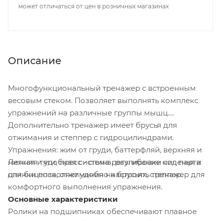
может отличаться от цен в розничных магазинах
Описание
Многофункциональный тренажер с встроенным
весовым стеком. Позволяет выполнять комплекс
упражнений на различные группы мышц.
Дополнительно тренажер имеет брусья для
отжимания и степпер с гидроцилиндрами.
Упражнения: жим от груди, баттерфляй, верхняя и
нижняя тяги, пресс - спина, разгибание ног, парта
Легкая и удобная система регулировки сиденья и
для бицепса, отжимания на брусьях, степпер.
спинки позволяет удобно настроить тренажер для
комфортного выполнения упражнения.
Основные характеристики
Ролики на подшипниках обеспечивают плавное