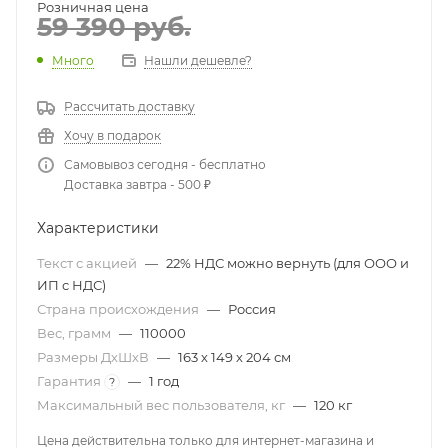
Розничная цена
59 390
руб.
Много
Нашли дешевле?
Рассчитать доставку
Хочу в подарок
Самовывоз сегодня - бесплатно
Доставка завтра - 500 ₽
Характеристики
Текст с акцией
—
22% НДС можно вернуть (для ООО и
ИП с НДС)
Страна происхождения
—
Россия
Вес, грамм
—
110000
Размеры ДхШхВ
—
163 х 149 х 204 см
Гарантия
—
1 год
?
Максимальный вес пользователя, кг
—
120 кг
Цена действительна только для интернет-магазина и