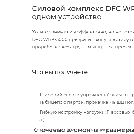
Силовой комплекс DFC WR
одном устройстве
Хотите заниматься эффективно, но не гото
DFC WRK‑5000 превратит вашу квартиру в
проработки всех групп мышц — от пресса д
Что вы получаете
Широкий спектр упражнений: жим от груди, тяга сверху и снизу, сгибания и разгибания рук, тренировки
на бицепс с партой, прокачка мышц ног.
Гибкую настройку нагрузки: 11 весовых блоков по 5,8 кг + 1 верхний блок на 3 кг (общий вес стека — 66,8
кг).
Ключевые элементы и размер
мягкие поверхности из износостойкой 