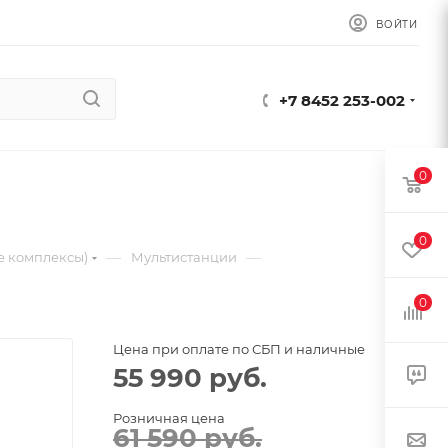
ВОЙТИ
+7 8452 253-002
0
0
—
—
е комплексы)
Мультистанции
0
Цена при оплате по СБП и наличные
55 990
руб.
Розничная цена
61 590
руб.