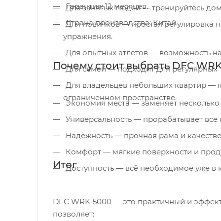
Гарантия: 12 месяцев.
Для занятых людей — тренируйтесь дом
Страна производства: Китай.
Для новичков — простая регулировка нагрузки и понятная эргономика помогают безопасно осваивать
упражнения.
Для опытных атлетов — возможность на
Почему стоит выбрать DFC WRK
Для семей — подходит для регулярных 
Для владельцев небольших квартир — компактность позволяет разместить тренажёр даже в
ограниченном пространстве.
Экономия места — заменяет несколько 
Универсальность — прорабатывает все
Надёжность — прочная рама и качеств
Комфорт — мягкие поверхности и прод
Итог
Доступность — всё необходимое уже в к
DFC WRK‑5000 — это практичный и эффек
позволяет: