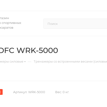
газин
 спортивных
осаратов
 DFC WRK-5000
—
жеры силовые
Тренажеры со встроенными весами (силовы
)
Артикул:
WRK-5000
Вес:
0 кг.