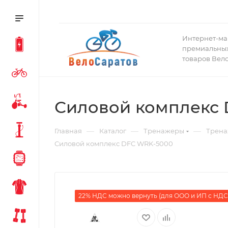
Интернет-ма
премиальных
товаров Вел
Силовой комплекс
—
—
—
Главная
Каталог
Тренажеры
Трена
Силовой комплекс DFC WRK-5000
22% НДС можно вернуть (для ООО и ИП с НДС