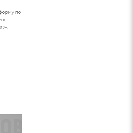
форму по
и к
аз».