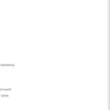
орзину.
точнит
 или