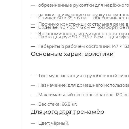
обрезиненные рукоятки для надёжного 
валики, снижающие нагрузку на суставы
Спинка: 60 × 35 × 6 см — обеспечивает 
Прочную конструкцию: стальная рама 
Сиденье: 40 × 30 × 6 см — комфортное 
Эргономичность: интуитивно понятная 
Парта для рук: 50 × 31,5 × 6 см — для э
Габариты в рабочем состоянии: 147 × 1
Основные характеристики
Тип: мультистанция (грузоблочный сило
Назначение: для домашнего использов
Максимальный вес пользователя: 120 кг.
Вес стека: 66,8 кг.
Для кого этот тренажёр
Вес нетто: 131,3 кг.
Цвет: чёрный.