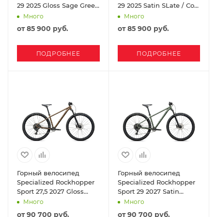
29 2025 Gloss Sage Green
29 2025 Satin SLate / Cool
/ Olive Green
Grey
Много
Много
от
85 900 руб.
от
85 900 руб.
ПОДРОБНЕЕ
ПОДРОБНЕЕ
Горный велосипед
Горный велосипед
Specialized Rockhopper
Specialized Rockhopper
Sport 27,5 2027 Gloss
Sport 29 2027 Satin
Burnt Gold Metallic /
Bottle Green / Oak Green
Много
Много
Stallion Metallic
Metallic
от
90 700 руб.
от
90 700 руб.