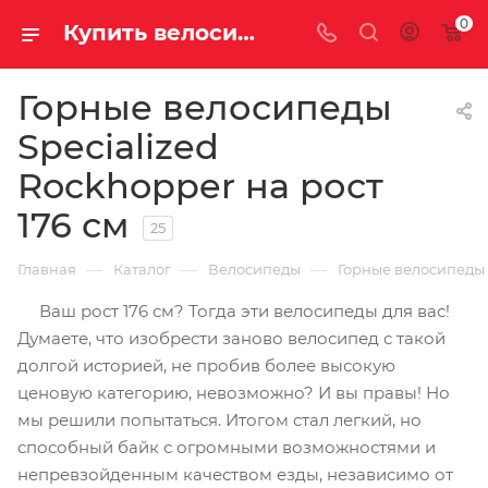
0
Купить велосипед Specialized Rockhopper для роста 176 см у официального дилера
Горные велосипеды
Specialized
Rockhopper на рост
176 см
25
—
—
—
Главная
Каталог
Велосипеды
Горные велосипеды
Ваш рост 176 см? Тогда эти велосипеды для вас!
Думаете, что изобрести заново велосипед с такой
долгой историей, не пробив более высокую
ценовую категорию, невозможно? И вы правы! Но
мы решили попытаться. Итогом стал легкий, но
способный байк с огромными возможностями и
непревзойденным качеством езды, независимо от