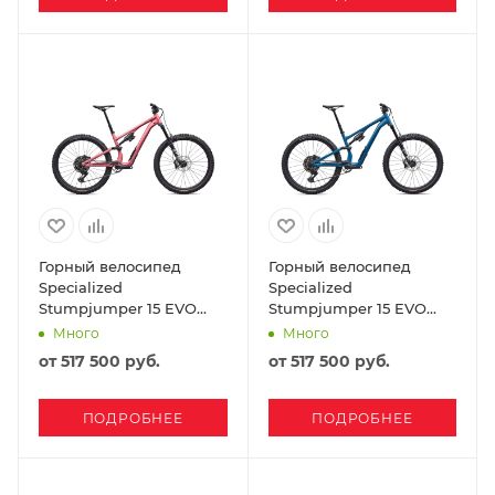
Горный велосипед
Горный велосипед
Specialized
Specialized
Stumpjumper 15 EVO
Stumpjumper 15 EVO
Comp Alloy SRAM Eagle
Comp Alloy SRAM Eagle
Много
Много
70 2026 Satin Desert
70 2026 Gloss Grey Blue
от
517 500 руб.
от
517 500 руб.
Rose Tint
ПОДРОБНЕЕ
ПОДРОБНЕЕ