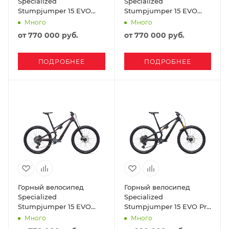
Specialized
Specialized
Stumpjumper 15 EVO
Stumpjumper 15 EVO
Expert Di2 2026 Gloss
Expert AXS 2026 Gloss
Много
Много
Pistachio / Dark Moss
Pistachio / Dark Moss
от
770 000 руб.
от
770 000 руб.
Green
Green
ПОДРОБНЕЕ
ПОДРОБНЕЕ
Горный велосипед
Горный велосипед
Specialized
Specialized
Stumpjumper 15 EVO
Stumpjumper 15 EVO Pro
Expert AXS 2026 Gloss
2026 Gloss Carbon /
Много
Много
Nebula Metallic /
White