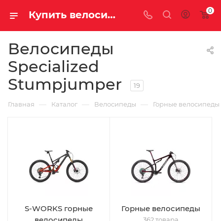
0
Купить велосипед Specialized Stumpjumper у официального дилера | Интернет-магазин ВелоСаратов
Велосипеды
Specialized
Stumpjumper
19
—
—
—
Главная
Каталог
Велосипеды
Горные велосипеды
S-WORKS горные
Горные велосипеды
велосипеды
362 товара