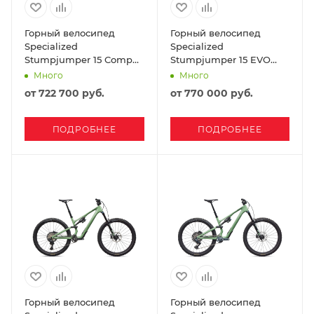
Горный велосипед
Горный велосипед
Specialized
Specialized
Stumpjumper 15 Comp
Stumpjumper 15 EVO
2025 Satin Burnt Gold /
Expert Di2 2026 Gloss
Много
Много
Gunmetal
Nebula Metallic /
от
722 700 руб.
от
770 000 руб.
Dolomite Metallic
ПОДРОБНЕЕ
ПОДРОБНЕЕ
Горный велосипед
Горный велосипед