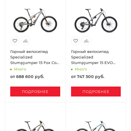
Горный велосипед
Горный велосипед
Specialized
Specialized
Stumpjumper 15 Fox Coil
Stumpjumper 15 EVO
Alloy 2025 Satin Brushed
Comp Carbon SRAM
Много
Много
Aluminum / Cast Blue
Eagle 70 2026 Gloss
от
688 600 руб.
от
747 500 руб.
Shadow Silver
ПОДРОБНЕЕ
ПОДРОБНЕЕ