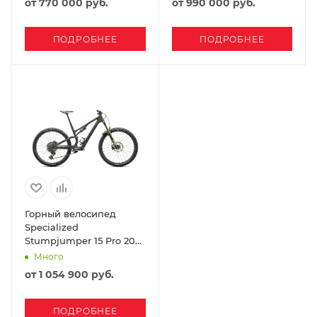
от
770 000 руб.
от
990 000 руб.
Dolomite Metallic
ПОДРОБНЕЕ
ПОДРОБНЕЕ
Горный велосипед
Specialized
Stumpjumper 15 Pro 2025
Satin Green Tint /
Много
Gunmetal / Satin Metallic
от
1 054 900 руб.
Sulphur
ПОДРОБНЕЕ