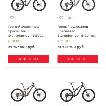
Горный велосипед
Горный велосипед
Specialized
Specialized
Stumpjumper 15 EVO
Stumpjumper 15 Comp
Comp Carbon SRAM
2025 Gloss Seafoam /
Много
Много
Eagle 70 2026 Satin
Silver Dust
от
747 500 руб.
от
722 700 руб.
Sandstone Metallic
ПОДРОБНЕЕ
ПОДРОБНЕЕ