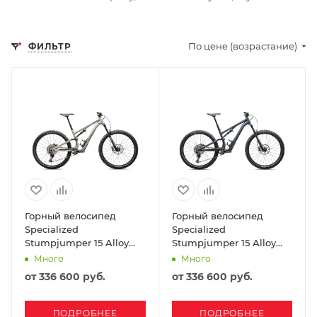
По цене (возрастание)
ФИЛЬТР
Горный велосипед
Горный велосипед
Specialized
Specialized
Stumpjumper 15 Alloy
Stumpjumper 15 Alloy
2025 Gloss White
2025 Satin Cast Blue /
Много
Много
Mountains / Dark Moss
Dove Grey
от
336 600 руб.
от
336 600 руб.
Green
ПОДРОБНЕЕ
ПОДРОБНЕЕ