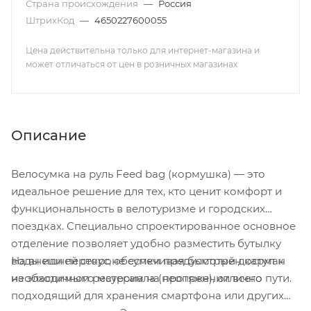
Страна происхождения
—
Россия
ШтрихКод
—
4650227600055
Цена действительна только для интернет-магазина и
может отличаться от цен в розничных магазинах
Описание
Велосумка на руль Feed bag (кормушка) — это
идеальное решение для тех, кто ценит комфорт и
функциональность в велотуризме и городских
поездках. Специально спроектированное основное
отделение позволяет удобно разместить бутылку
На внешней стороне сумки предусмотрен карман
воды или перекус, обеспечивая быстрый доступ к
из эластичного материала (неопрен), отлично
необходимым ресурсам на протяжении всего пути.
подходящий для хранения смартфона или других