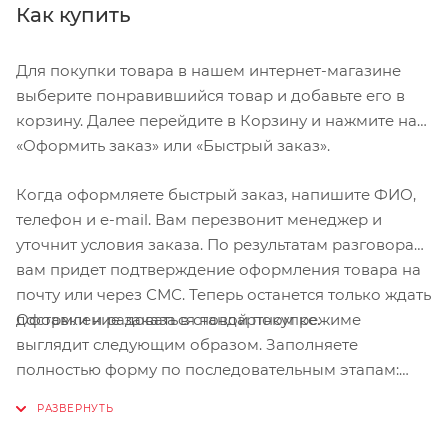
Как купить
Для покупки товара в нашем интернет-магазине
выберите понравившийся товар и добавьте его в
корзину. Далее перейдите в Корзину и нажмите на
«Оформить заказ» или «Быстрый заказ».
Когда оформляете быстрый заказ, напишите ФИО,
телефон и e-mail. Вам перезвонит менеджер и
уточнит условия заказа. По результатам разговора
вам придет подтверждение оформления товара на
почту или через СМС. Теперь останется только ждать
Оформление заказа в стандартном режиме
доставки и радоваться новой покупке.
выглядит следующим образом. Заполняете
полностью форму по последовательным этапам:
адрес, способ доставки, оплаты, данные о себе.
Советуем в комментарии к заказу написать
информацию, которая поможет курьеру вас найти.