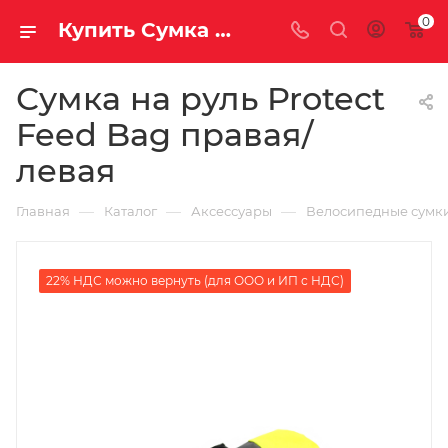
0
Купить Сумка на руль Protect Feed Bag правая/левая за рублей, а со скидкой
Сумка на руль Protect
Feed Bag правая/
левая
—
—
—
Главная
Каталог
Аксессуары
Велосипедные сумк
22% НДС можно вернуть (для ООО и ИП с НДС)