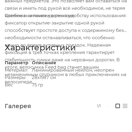
важных предметов. Это позволяет вам оставаться на
связи и иметь под рукой всё необходимое, не теряя
Особое внимание уделено удобству использования:
времени на поиски в рюкзаке.
фиксатор открытие-закрытие одной рукой
способствует простоте доступа к содержимому без
необходимости останавливаться, что особенно
ценно во время активных поездок. Надежная
Характеристики
фиксация в трех точках крепления гарантирует
стабильность сумки даже на неровных дорогах. В
Параметр
Описание
итоге, велосумка Feed bag станет вашим
Метериал
Ламинированный нейлон, неопрен
незаменимым спутником в любых приключениях на
Размеры
28х19х7 см
велосипеде.
Вес
75 гр
Галерея
1/1
—