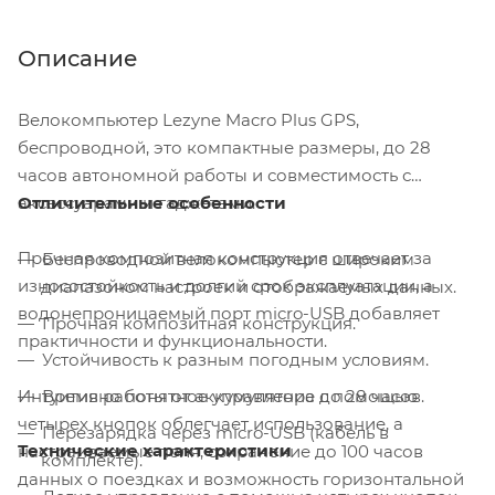
Описание
Велокомпьютер Lezyne Macro Plus GPS,
беспроводной, это компактные размеры, до 28
часов автономной работы и совместимость с
аксессуарами и гаджетами.
Отличительные особенности
Прочная композитная конструкция отвечает за
Беспроводной велокомпьютер с широким
износостойкость и долгий срок эксплуатации, а
диапазоном настроек и отображаемых данных.
водонепроницаемый порт micro-USB добавляет
Прочная композитная конструкция.
практичности и функциональности.
Устойчивость к разным погодным условиям.
Интуитивно понятное управление с помощью
Время работы от аккумулятора до 28 часов.
четырех кнопок облегчает использование, а
Перезарядка через micro-USB (кабель в
Технические характеристики
настраиваемые поля, сохранение до 100 часов
комплекте).
данных о поездках и возможность горизонтальной