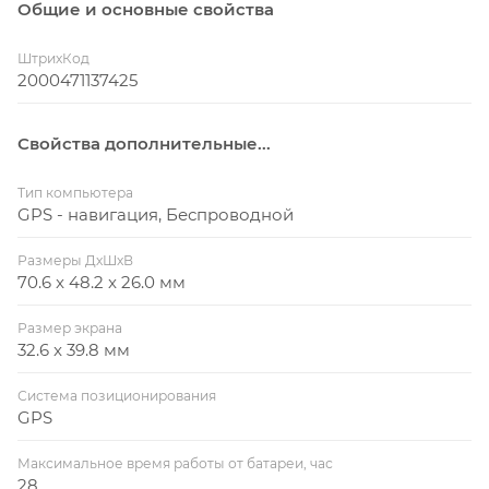
Максимальная мощность фонаря:
75 люмен
Общие и основные свойства
Сохранение до 100 часов данных о поездках.
Пользовательские оповещения и автоматические
Вес:
60 грамм
ШтрихКод
предустановки.
2000471137425
В комплекте крепление X-Lock, крепление Alloy
Forward Mount и задний фонарь KTV Pro Smart
Свойства дополнительные...
Rear.
Тип компьютера
GPS - навигация, Беспроводной
Размеры ДхШхВ
70.6 x 48.2 x 26.0 мм
Размер экрана
32.6 x 39.8 мм
Система позиционирования
GPS
Максимальное время работы от батареи, час
28