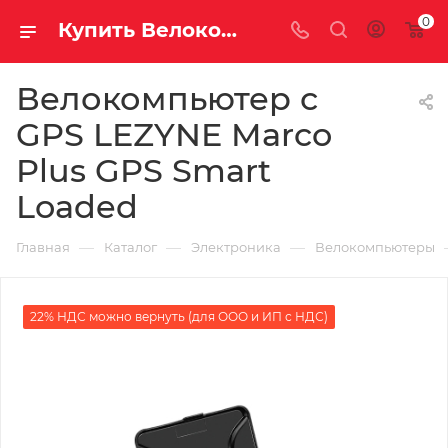
0
Купить Велокомпьютер с GPS LEZYNE Marco Plus GPS Smart Loaded за рублей, а со скидкой
Велокомпьютер с
GPS LEZYNE Marco
Plus GPS Smart
Loaded
—
—
—
Главная
Каталог
Электроника
Велокомпьютеры
22% НДС можно вернуть (для ООО и ИП с НДС)