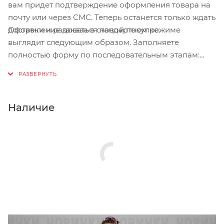
вам придет подтверждение оформления товара на
почту или через СМС. Теперь останется только ждать
Оформление заказа в стандартном режиме
доставки и радоваться новой покупке.
выглядит следующим образом. Заполняете
полностью форму по последовательным этапам:
адрес, способ доставки, оплаты, данные о себе.
Советуем в комментарии к заказу написать
информацию, которая поможет курьеру вас найти.
Нажмите кнопку «Оформить заказ».
Наличие