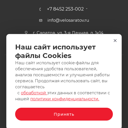
+7 8452 253-002
info@velosaratov.ru
г. Саратов, ул. 3-я Дачная, д. 1к14
Наш сайт использует
файлы Cookies
Наш сайт использует cookie-файлы для
обеспечения удобства пользователей,
анализа посещаемости и улучшения работы
2011-2026 © интернет-магазин спортивных товаров
сервиса. Продолжая использовать сайт, вы
ВелоСаратов. Не является публичной офертой. Все права
соглашаетесь
защищены. Заимствование материалов и фотографий
с
обработкой
этих данных в соответствии с
запрещено.
нашей
политики конфиденциальности.
Принять