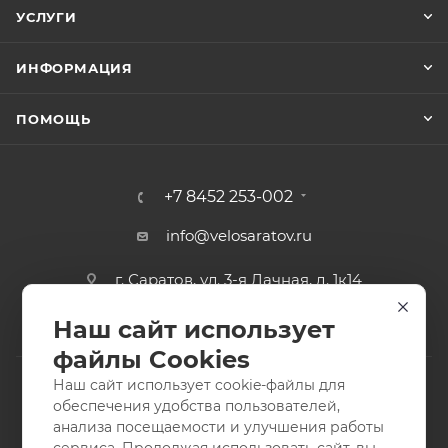
УСЛУГИ
ИНФОРМАЦИЯ
ПОМОЩЬ
+7 8452 253-002
info@velosaratov.ru
г. Саратов, ул. 3-я Дачная, д. 1к14
Наш сайт использует
файлы Cookies
Наш сайт использует cookie-файлы для
обеспечения удобства пользователей,
анализа посещаемости и улучшения работы
2011-2026 © интернет-магазин спортивных товаров