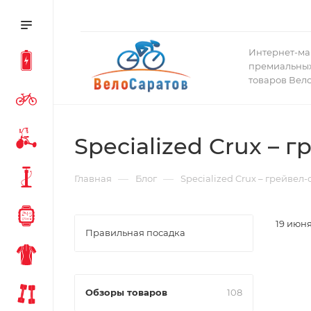
Интернет-ма
премиальных
товаров Вел
Specialized Crux – 
—
—
Главная
Блог
Specialized Crux – грейвел
19 июня
Правильная посадка
Обзоры товаров
108