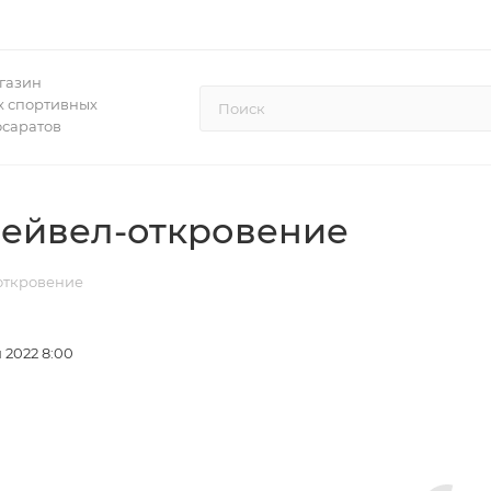
газин
 спортивных
осаратов
грейвел-откровение
-откровение
 2022 8:00