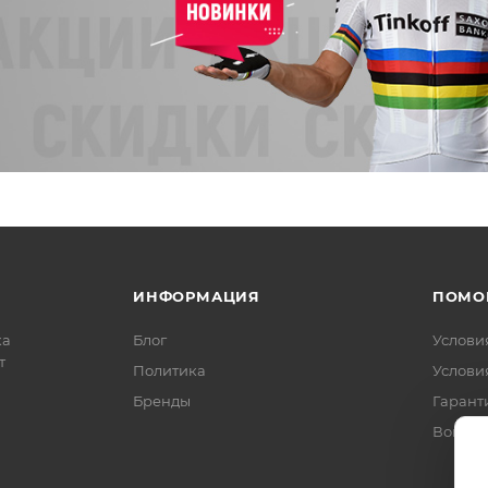
ИНФОРМАЦИЯ
ПОМО
ка
Блог
Услови
т
Политика
Услови
Бренды
Гарант
Вопрос