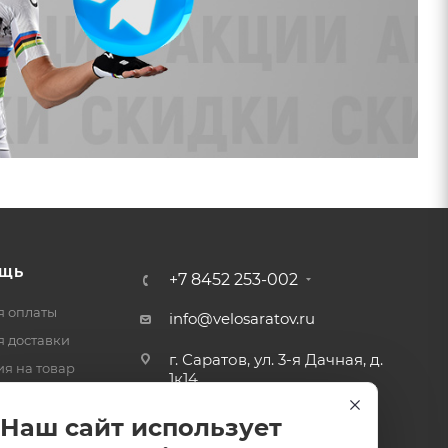
ЩЬ
+7 8452 253-002
я оплаты
info@velosaratov.ru
я доставки
г. Саратов, ул. 3-я Дачная, д.
ия на товар
1к14
-ответ
Наш сайт использует