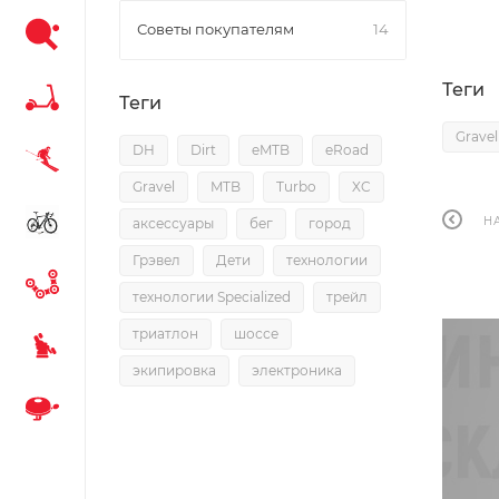
Советы покупателям
14
Теги
Теги
Gravel
DH
Dirt
eMTB
eRoad
Gravel
MTB
Turbo
XC
Н
аксессуары
бег
город
Грэвел
Дети
технологии
технологии Specialized
трейл
триатлон
шоссе
экипировка
электроника