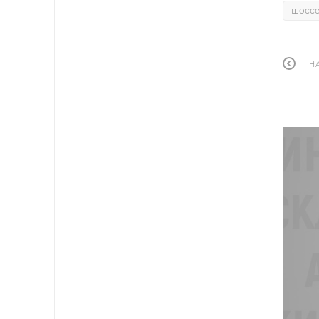
шосс
Н