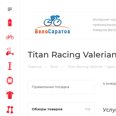
Интернет-ма
премиальных
товаров Вел
Titan Racing Valeri
—
—
Главная
Блог
Titan Racing Valerian – од
4 январ
Правильная посадка
Услу
Обзоры товаров
108