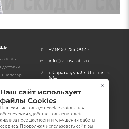
ЩЬ
+7 8452 253-002
я оплаты
info@velosaratov.ru
я доставки
г. Саратов, ул. 3-я Дачная, д.
ия на товар
1к14
-ответ
Наш сайт использует
файлы Cookies
Наш сайт использует cookie-файлы для
обеспечения удобства пользователей,
анализа посещаемости и улучшения работы
сервиса. Продолжая использовать сайт, вы