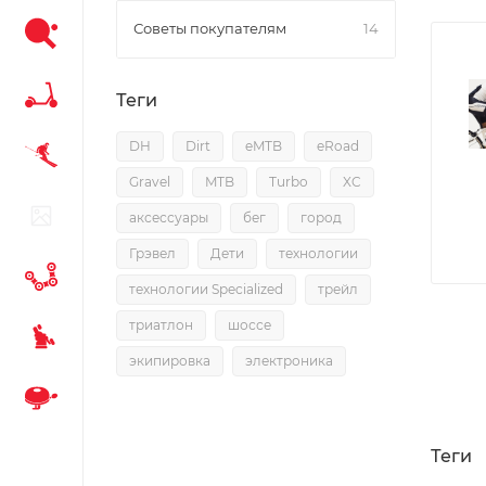
Советы покупателям
14
Теги
DH
Dirt
eMTB
eRoad
Gravel
MTB
Turbo
XC
аксессуары
бег
город
Грэвел
Дети
технологии
технологии Specialized
трейл
триатлон
шоссе
экипировка
электроника
Теги