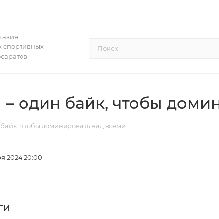
газин
 спортивных
осаратов
an – один байк, чтобы дом
ин байк, чтобы доминировать над всеми
я 2024 20:00
ги