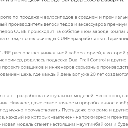
вропе по продажам велосипедов в среднем и премиальн
ный производитель велосипедов и аксессуаров премиум 
педов CUBE происходит на собственном заводе компани
ва о том, что велосипеды CUBE «разработаны в Германии»
CUBE располагает уникальной лабораторией, в которо
, например, родилась подвеска Dual Trail Control и дру
м проектировщиков и инженеров серьезные производс
ованием цеха, где каждый день вот уже 20 лет создаютс
 этап – разработка виртуальных моделей. Бесспорно, в
ия. Никакое, даже самое точное и проработанное изоб
пед нужно прочувствовать. Пусть даже его рама и другие
ов, каждый из которых «выпечен» на трехмерном принте
 новая модель станет настоящим маунтинбайком и буде