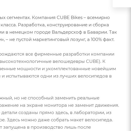
ых сегментах. Компания CUBE Bikes – всемирно
класса. Разработка, конструирование и сборка
и в немецком городе Вальдерсхоф в Баварии. Так
, – не пустой маркетинговый лозунг, а 100% факт.
й рождаются все фирменные разработки компании
гие высокотехнологичные велошедевры CUBE). К
твенные мощности и укомплектованные новейшим
я и испытываются одни из лучших велосипедов в
ажный, но не способный заменить реальные
ражение на экране монитора не заменит движения.
 детали созданы прямо здесь, в лаборатории, из
ре. Здесь можно даже собрать макет велосипеда.
т запущена в производство лишь после