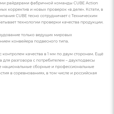
ными райдерами фабричной команды CUBE Action
ых корректив и новых проверок «в деле». Кстати, в
омпания CUBE тесно сотрудничает с Техническим
атывает технологии проверки качества продукции.
орудование только ведущих мировых
анием конвейера подвесного типа.
 контролем качества в 1 мм по двум сторонам. Ещё
 для разговора с потребителем – двухподвесы
е национальные сборные и профессиональные
тия в соревнованиях, в том числе и российская