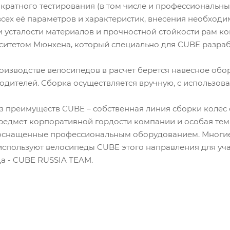
кратного тестирования (в том числе и профессиональ
всех её параметров и характеристик, внесения необходим
и усталости материалов и прочностной стойкости рам к
ситетом Мюнхена, который специально для CUBE разраб
оизводстве велосипедов в расчет берется навесное об
одителей. Сборка осуществляется вручную, с использов
з преимуществ CUBE – собственная линия сборки колёс с
редмет корпоративной гордости компании и особая тема
оснащенные профессиональным оборудованием. Многи
используют велосипеды CUBE этого направления для учас
а - CUBE RUSSIA TEAM.