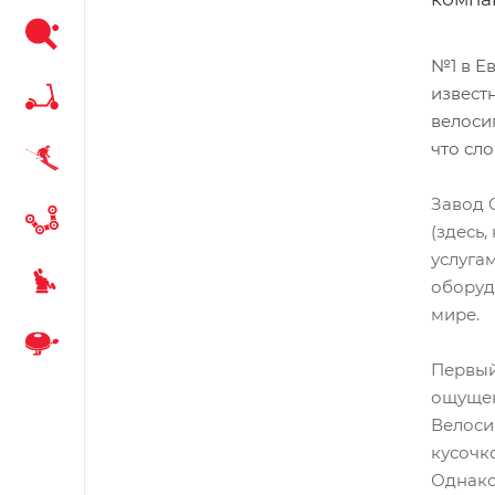
№1 в Е
извест
велоси
что сло
Завод 
(здесь
услуга
оборуд
мире.
Первый
ощущен
Велоси
кусочк
Однако