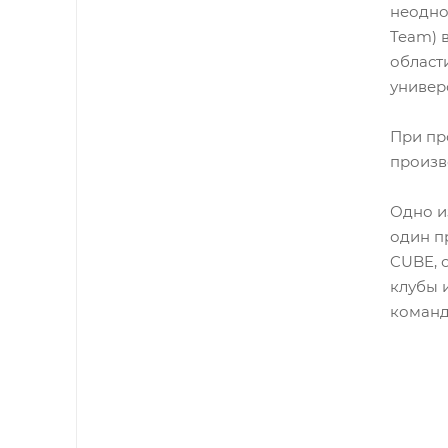
неодно
Team) 
област
универ
При пр
произв
Одно и
один п
CUBE, 
клубы 
команд