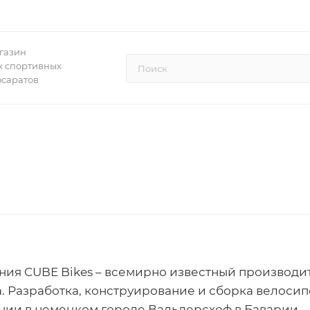
газин
 спортивных
осаратов
ния CUBE Bikes – всемирно известный производи
а. Разработка, конструирование и сборка велоси
нии в немецком городе Вальдерсхоф в Баварии.