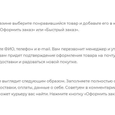
ляют комфортно отрегулировать их вместе с ростом ре
азине выберите понравившийся товар и добавьте его в к
«Оформить заказ» или «Быстрый заказ».
опоры
бенком
е ФИО, телефон и e-mail. Вам перезвонит менеджер и у
а вам придет подтверждение оформления товара на почту
ают установке
 доставки и радоваться новой покупке.
беспечивает отличную амортизацию
н всегда носить шлем при использовании детского сиде
 выглядит следующим образом. Заполняете полностью 
 GS EN14344
оставки, оплаты, данные о себе. Советуем в комментари
цев и до 22 кг
ожет курьеру вас найти. Нажмите кнопку «Оформить зак
8-40 мм
ный и гипоаллергенный ) УФ стабильный - не боится сол