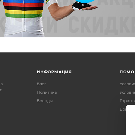
ИНФОРМАЦИЯ
ПОМО
ка
Блог
Услови
т
Политика
Услови
Бренды
Гарант
Вопрос