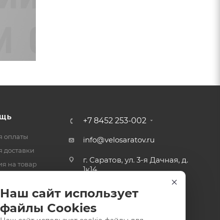
ЩЬ
+7 8452 253-002
я оплаты
info@velosaratov.ru
я доставки
г. Саратов, ул. 3-я Дачная, д.
ия на товар
1к14
-ответ
Наш сайт использует
файлы Cookies