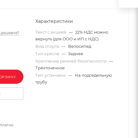
Характеристики
Текст с акцией
—
22% НДС можно
 дешевле?
вернуть (для ООО и ИП с НДС)
Вид спорта
—
Велосипед
Тип кресла
—
Заднее
Крепление ремней безопасности
—
Трёхточечное
Тип установки
—
На подседельную
КОРЗИНУ
трубу
К
сплатно