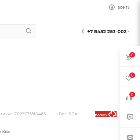
ВОЙТИ
+7 8452 253-002
0
0
0
тикул:
7029775510463
Вес:
3.7 кг.
 Kiss