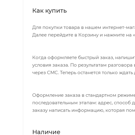
Особенности:
Как купить
Механизмы регулировки застежек позво
Безопасный и простой монтаж
Для покупки товара в нашем интернет-маг
Далее перейдите в Корзину и нажмите на 
Регулируемый ремень безопасности и 
Пояс-пряжка не может быть открыт ре
Высокая задняя опора
Когда оформляете быстрый заказ, напишит
условия заказа. По результатам разговор
Тросики в области крепления не помеш
через СМС. Теперь останется только ждать
Несущие дуги крепления велокресла о
Hamax рекомендует, что ребенок долже
Оформление заказа в стандартном режиме
Велокресло сертифицировано по: TÜV /
последовательным этапам: адрес, способ д
Рекомендовано для детей старше 9 меся
заказу написать информацию, которая пом
Установка на раму с диаметром трубы 2
Материал: PP - полипропилен ( безопас
Наличие
воздействия