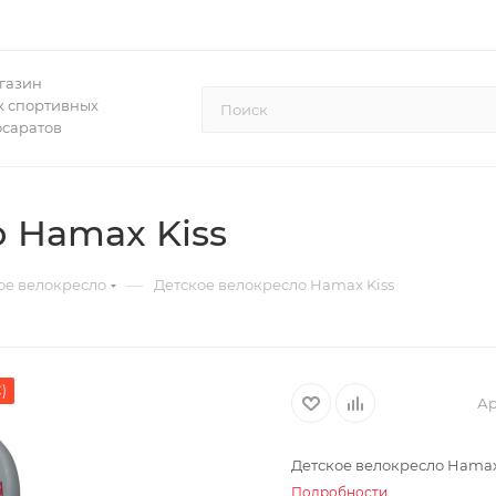
газин
 спортивных
осаратов
 Hamax Kiss
—
ое велокресло
Детское велокресло Hamax Kiss
)
Ар
Детское велокресло Hamax
Подробности