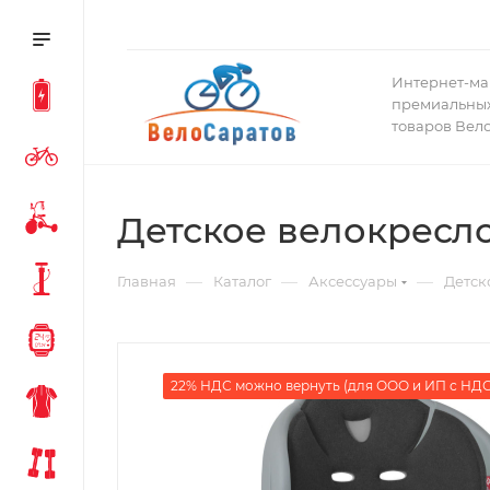
Интернет-ма
премиальных
товаров Вел
Детское велокресло
—
—
—
Главная
Каталог
Аксессуары
Детск
22% НДС можно вернуть (для ООО и ИП с НДС