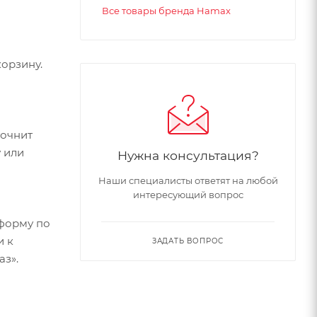
Все товары бренда Hamax
бенка
орзину.
точнит
 или
Нужна консультация?
Наши специалисты ответят на любой
интересующий вопрос
нья
форму по
и к
ЗАДАТЬ ВОПРОС
аз».
нечного