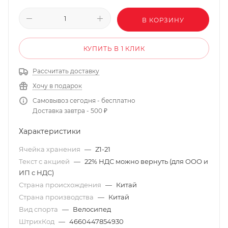
В КОРЗИНУ
КУПИТЬ В 1 КЛИК
Рассчитать доставку
Хочу в подарок
Самовывоз сегодня - бесплатно
Доставка завтра - 500 ₽
Характеристики
Ячейка хранения
—
Z1-21
Текст с акцией
—
22% НДС можно вернуть (для ООО и
ИП с НДС)
Страна происхождения
—
Китай
Страна производства
—
Китай
Вид спорта
—
Велосипед
ШтрихКод
—
4660447854930