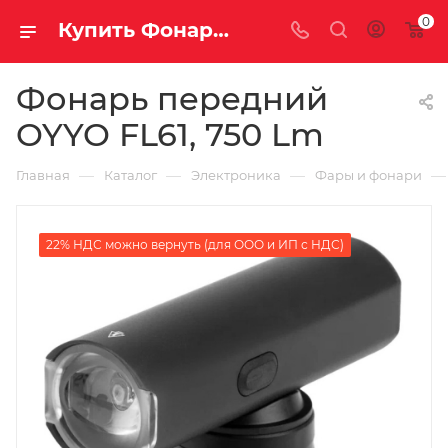
0
Купить Фонарь передний OYYO FL61, 750 Lm за рублей, а со скидкой
Фонарь передний
OYYO FL61, 750 Lm
—
—
—
—
Главная
Каталог
Электроника
Фары и фонари
22% НДС можно вернуть (для ООО и ИП с НДС)