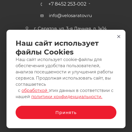
+7 8452 253-002
info@velosaratov.ru
г. Саратов, ул. 3-я Дачная, д. 1к14
Наш сайт использует
файлы Cookies
Наш сайт использует cookie-файлы для
обеспечения удобства пользователей,
анализа посещаемости и улучшения работы
2011-2026 © интернет-магазин спортивных товаров
сервиса. Продолжая использовать сайт, вы
ВелоСаратов. Не является публичной офертой. Все права
соглашаетесь
защищены. Заимствование материалов и фотографий
с
обработкой
этих данных в соответствии с
запрещено.
нашей
политики конфиденциальности.
Принять