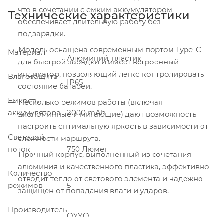
что в сочетании с емким аккумулятором
Технические характеристики
обеспечивает длительную работу без
подзарядки.
Модель оснащена современным портом Type-C
Материал
Алюминий, пластик
для быстрой зарядки и имеет встроенный
индикатор, позволяющий легко контролировать
Влагозащита
IP65
состояние батареи.
Емкость
Несколько режимов работы (включая
аккумулятора
2000 mAh
экономичные и мигающие) дают возможность
настроить оптимальную яркость в зависимости от
Световой
сложности маршрута.
поток
750 Люмен
Прочный корпус, выполненный из сочетания
алюминия и качественного пластика, эффективно
Количество
отводит тепло от светового элемента и надежно
режимов
5
защищен от попадания влаги и ударов.
Производитель
OYYO