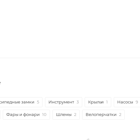
е
сипедные замки
5
Инструмент
3
Крылья
1
Насосы
9
Фары и фонари
10
Шлемы
2
Велоперчатки
2