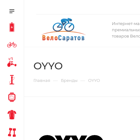
Интернет-ма
премиальных
товаров Вел
OYYO
—
—
Главная
Бренды
OYYO