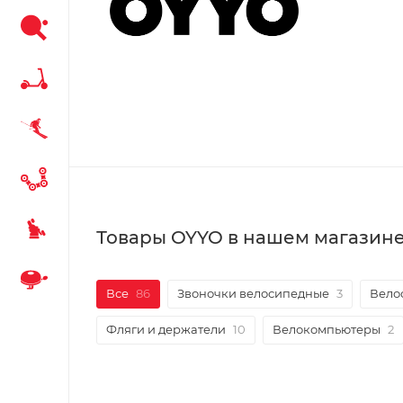
Товары OYYO в нашем магазин
Все
86
Звоночки велосипедные
3
Вело
Фляги и держатели
10
Велокомпьютеры
2