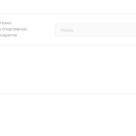
газин
 спортивных
осаратов