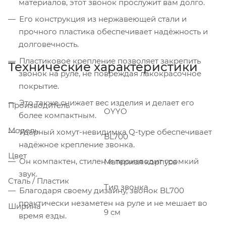
материалов, этот звонок прослужит вам долго.
Его конструкция из нержавеющей стали и
прочного пластика обеспечивает надёжность и
долговечность.
Пластиковое крепление позволяет закрепить
Технические характеристики
звонок на руле, не повреждая лакокрасочное
покрытие.
Это также снижает вес изделия и делает его
Производитель
OYYO
более компактным.
Модель
Ударный хомут-невидимка Q-type обеспечивает
BL700
надёжное крепление звонка.
Цвет
Он компактен, стилен и производит громкий
Материал корпуса
звук.
Сталь / Пластик
Тип звонка
Благодаря своему дизайну, звонок BL700
практически незаметен на руле и не мешает во
Ширина
9 см
время езды.