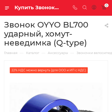
0
Купить Звонок OYYO BL700 ударный, хомут-неведимка (Q-type) за рублей, а со скидкой
Звонок OYYO BL700
ударный, хомут-
неведимка (Q-type)
—
—
—
Главная
Каталог
Аксессуары
Звоночки велосипе
22% НДС можно вернуть (для ООО и ИП с НДС)