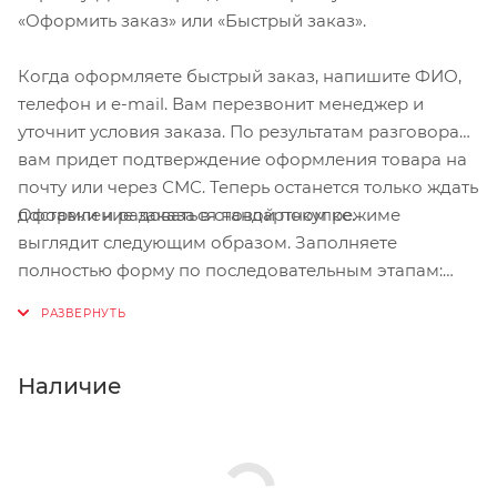
«Оформить заказ» или «Быстрый заказ».
Когда оформляете быстрый заказ, напишите ФИО,
телефон и e-mail. Вам перезвонит менеджер и
уточнит условия заказа. По результатам разговора
вам придет подтверждение оформления товара на
почту или через СМС. Теперь останется только ждать
Оформление заказа в стандартном режиме
доставки и радоваться новой покупке.
выглядит следующим образом. Заполняете
полностью форму по последовательным этапам:
адрес, способ доставки, оплаты, данные о себе.
Советуем в комментарии к заказу написать
информацию, которая поможет курьеру вас найти.
Нажмите кнопку «Оформить заказ».
Наличие