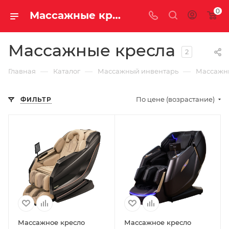
0
Массажные кресла купить недорого с доставкой
Массажные кресла
2
—
—
—
Главная
Каталог
Массажный инвентарь
Массажн
По цене (возрастание)
ФИЛЬТР
Массажное кресло
Массажное кресло