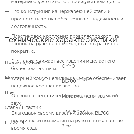
материалов, этот звонок прослужит вам долго.
Его конструкция из нержавеющей стали и
прочного пластика обеспечивает надёжность и
долговечность.
Пластиковое крепление позволяет закрепить
Технические характеристики
звонок на руле, не повреждая лакокрасочное
покрытие.
Это также снижает вес изделия и делает его
Производитель
OYYO
более компактным.
Модель
Ударный хомут-невидимка Q-type обеспечивает
BL700
надёжное крепление звонка.
Цвет
Он компактен, стилен и производит громкий
Материал корпуса
звук.
Сталь / Пластик
Тип звонка
Благодаря своему дизайну, звонок BL700
практически незаметен на руле и не мешает во
Ширина
9 см
время езды.