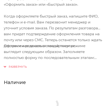
«Оформить заказ» или «Быстрый заказ».
Когда оформляете быстрый заказ, напишите ФИО,
телефон и e-mail. Вам перезвонит менеджер и
уточнит условия заказа. По результатам разговора
вам придет подтверждение оформления товара на
почту или через СМС. Теперь останется только ждать
Оформление заказа в стандартном режиме
доставки и радоваться новой покупке.
выглядит следующим образом. Заполняете
полностью форму по последовательным этапам:
адрес, способ доставки, оплаты, данные о себе.
Советуем в комментарии к заказу написать
информацию, которая поможет курьеру вас найти.
Нажмите кнопку «Оформить заказ».
Наличие