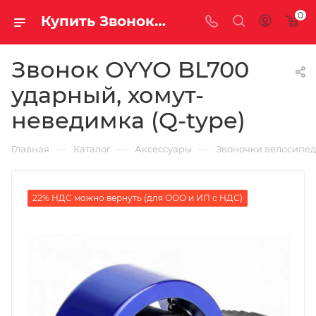
0
Купить Звонок OYYO BL700 ударный, хомут-неведимка (Q-type) за рублей, а со скидкой
Звонок OYYO BL700
ударный, хомут-
неведимка (Q-type)
—
—
—
Главная
Каталог
Аксессуары
Звоночки велосипе
22% НДС можно вернуть (для ООО и ИП с НДС)