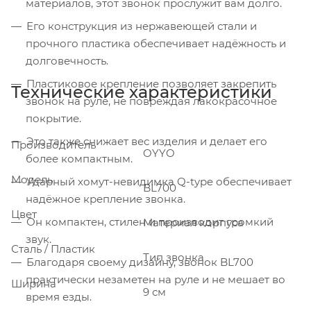
материалов, этот звонок прослужит вам долго.
Его конструкция из нержавеющей стали и
прочного пластика обеспечивает надёжность и
долговечность.
Пластиковое крепление позволяет закрепить
Технические характеристики
звонок на руле, не повреждая лакокрасочное
покрытие.
Это также снижает вес изделия и делает его
Производитель
OYYO
более компактным.
Модель
Ударный хомут-невидимка Q-type обеспечивает
BL700
надёжное крепление звонка.
Цвет
Он компактен, стилен и производит громкий
Материал корпуса
звук.
Сталь / Пластик
Тип звонка
Благодаря своему дизайну, звонок BL700
практически незаметен на руле и не мешает во
Ширина
9 см
время езды.