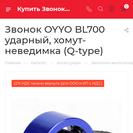
0
Купить Звонок OYYO BL700 ударный, хомут-неведимка (Q-type) за рублей, а со скидкой
Звонок OYYO BL700
ударный, хомут-
неведимка (Q-type)
—
—
—
Главная
Каталог
Аксессуары
Звоночки велосипе
22% НДС можно вернуть (для ООО и ИП с НДС)