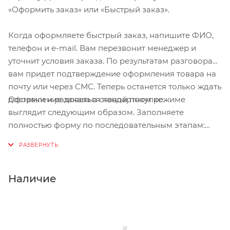
«Оформить заказ» или «Быстрый заказ».
Когда оформляете быстрый заказ, напишите ФИО,
телефон и e-mail. Вам перезвонит менеджер и
уточнит условия заказа. По результатам разговора
вам придет подтверждение оформления товара на
почту или через СМС. Теперь останется только ждать
Оформление заказа в стандартном режиме
доставки и радоваться новой покупке.
выглядит следующим образом. Заполняете
полностью форму по последовательным этапам:
адрес, способ доставки, оплаты, данные о себе.
Советуем в комментарии к заказу написать
информацию, которая поможет курьеру вас найти.
Нажмите кнопку «Оформить заказ».
Наличие