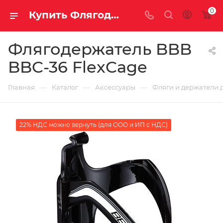
0
Купить Флягодержатель BBB BBC-36 FlexCage за рублей, а со скидкой
Флягодержатель BBB
BBC-36 FlexCage
—
—
—
Главная
Каталог
Аксессуары
Фляги и держатели 
22% НДС можно вернуть (для ООО и ИП с НДС)