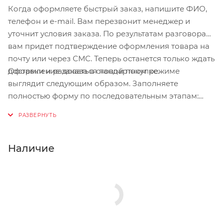
Когда оформляете быстрый заказ, напишите ФИО,
телефон и e-mail. Вам перезвонит менеджер и
уточнит условия заказа. По результатам разговора
вам придет подтверждение оформления товара на
почту или через СМС. Теперь останется только ждать
Оформление заказа в стандартном режиме
доставки и радоваться новой покупке.
выглядит следующим образом. Заполняете
полностью форму по последовательным этапам:
адрес, способ доставки, оплаты, данные о себе.
Советуем в комментарии к заказу написать
информацию, которая поможет курьеру вас найти.
Нажмите кнопку «Оформить заказ».
Наличие