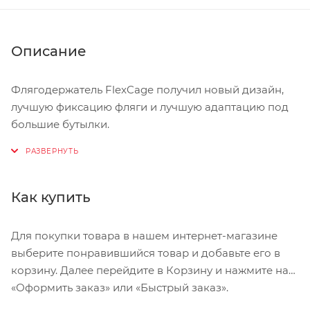
Описание
Флягодержатель FlexCage получил новый дизайн,
лучшую фиксацию фляги и лучшую адаптацию под
большие бутылки.
При этом удалось добиться легкого веса.
Особенности:
Как купить
легкий композитный материал
клапан на фляге
Для покупки товара в нашем интернет-магазине
выберите понравившийся товар и добавьте его в
надежная фиксация
корзину. Далее перейдите в Корзину и нажмите на
Вес: 42 грамма
«Оформить заказ» или «Быстрый заказ».