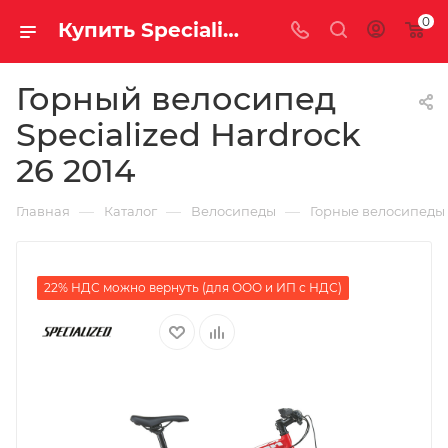
0
Купить Specialized Hardrock 26 2014 за рублей, а со скидкой
Горный велосипед
Specialized Hardrock
26 2014
—
—
—
Главная
Каталог
Велосипеды
Горные велосипеды
22% НДС можно вернуть (для ООО и ИП с НДС)