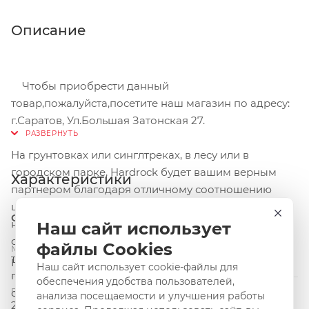
Описание
Чтобы приобрести данный
товар,пожалуйста,посетите наш магазин по адресу:
г.Саратов, Ул.Большая Затонская 27.
На грунтовках или синглтреках, в лесу или в
городском парке, Hardrock будет вашим верным
Характеристики
партнером благодаря отличному соотношению
цены, универсальности и качества. 29" колеса и
Общие и основные свойства
надежная амортизационная вилка отлично
Наш сайт использует
справятся с неровностями трасс, а дисковые
файлы Cookies
Модель и серия
тормоза придадут уверенности. Сочетая
HardRock
Наш сайт использует cookie-файлы для
практичность и эффективность, Hardrock имеет
обеспечения удобства пользователей,
Год-Сезон
систему с тремя ведущими звездами и
анализа посещаемости и улучшения работы
2014