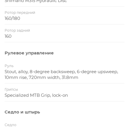
Shimano M315 Hydraulic Disc
Ротор передний
160/180
Ротор задний
160
Рулевое управление
Руль
Stout, alloy, 8-degree backsweep, 6-degree upsweep,
10mm rise, 720mm width, 31.8mm
Грипсы
Specialized MTB Grip, lock-on
Седло и штырь
Седло