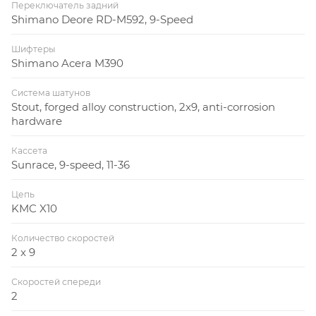
Переключатель задний
Shimano Deore RD-M592, 9-Speed
Шифтеры
Shimano Acera M390
Система шатунов
Stout, forged alloy construction, 2x9, anti-corrosion
hardware
Кассета
Sunrace, 9-speed, 11-36
Цепь
KMC X10
Количество скоростей
2 x 9
Скоростей спереди
2