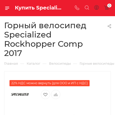
0
Купить Specialized Rockhopper Comp 2017 за рублей, а со скидкой
Горный велосипед
Specialized
Rockhopper Comp
2017
—
—
—
Главная
Каталог
Велосипеды
Горные велосипеды
22% НДС можно вернуть (для ООО и ИП с НДС)