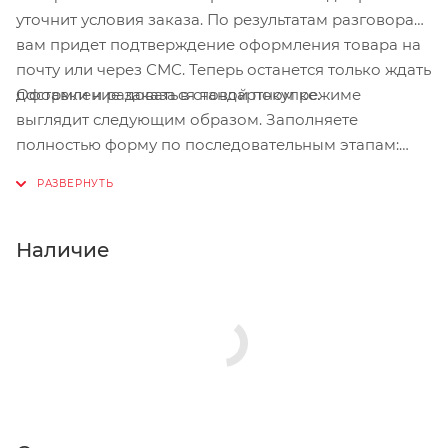
уточнит условия заказа. По результатам разговора
вам придет подтверждение оформления товара на
почту или через СМС. Теперь останется только ждать
Оформление заказа в стандартном режиме
доставки и радоваться новой покупке.
выглядит следующим образом. Заполняете
полностью форму по последовательным этапам:
адрес, способ доставки, оплаты, данные о себе.
Советуем в комментарии к заказу написать
информацию, которая поможет курьеру вас найти.
Нажмите кнопку «Оформить заказ».
Наличие