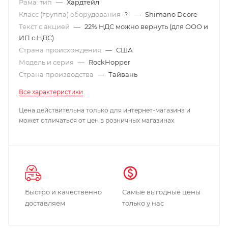
Рама: тип
—
Хардтейл
Класс (группа) оборудования
—
Shimano Deore
?
Текст с акцией
—
22% НДС можно вернуть (для ООО и
ИП с НДС)
Страна происхождения
—
США
Модель и серия
—
RockHopper
Страна производства
—
Тайвань
Все характеристики
Цена действительна только для интернет-магазина и
может отличаться от цен в розничных магазинах
Быстро и качественно
Самые выгодные цены
доставляем
только у нас