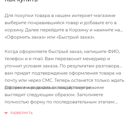
маневренность, можно убрать в специальное
отделение при беге трусцой
Для покупки товара в нашем интернет-магазине
Эргономичная ручка с регулируемой высотой для
выберите понравившийся товар и добавьте его в
удобства родителей
корзину. Далее перейдите в Корзину и нажмите на
Задняя подвеска для мягкой и ровной езды
«Оформить заказ» или «Быстрый заказ».
Мягкое сидение с вентилируемым верхним слоем
откидывается практически в горизонтальное
Когда оформляете быстрый заказ, напишите ФИО,
положение, чтобы ребенок мог спать во время езды
телефон и e-mail. Вам перезвонит менеджер и
Компактно складывается одной рукой для простоты
уточнит условия заказа. По результатам разговора
хранения и транспортировки
вам придет подтверждение оформления товара на
Большое отделение с водонепроницаемой
почту или через СМС. Теперь останется только ждать
крышкой, закрывающейся на молнию
Оформление заказа в стандартном режиме
доставки и радоваться новой покупке.
Навес с несколькими вариантами положений для
выглядит следующим образом. Заполняете
дополнительной защиты и окошком, чтобы вы
полностью форму по последовательным этапам:
могли видеть своего ребенка
адрес, способ доставки, оплаты, данные о себе.
Советуем в комментарии к заказу написать
Технические
информацию, которая поможет курьеру вас найти.