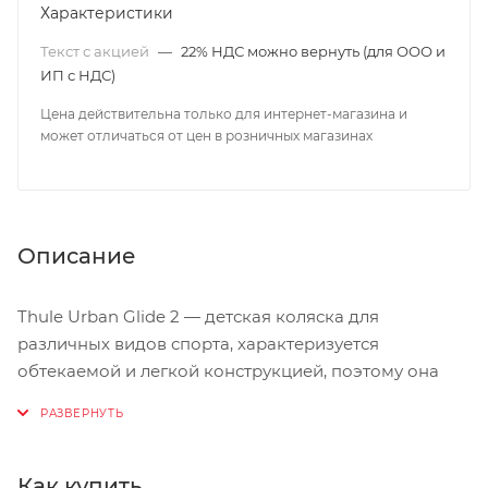
Характеристики
Текст с акцией
—
22% НДС можно вернуть (для ООО и
ИП с НДС)
Цена действительна только для интернет-магазина и
может отличаться от цен в розничных магазинах
Описание
Thule Urban Glide 2 — детская коляска для
различных видов спорта, характеризуется
обтекаемой и легкой конструкцией, поэтому она
идеально подходит для поездок в городе или бега
трусцой по любимым дорожкам.
Поворачивающееся переднее колесо, повышающее
Как купить