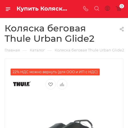
0
Купить Коляска беговая Thule Urban Glide2 за рублей, а со скидкой
Коляска беговая
Thule Urban Glide2
—
—
Главная
Каталог
Коляска беговая Thule Urban Glide2
22% НДС можно вернуть (для ООО и ИП с НДС)