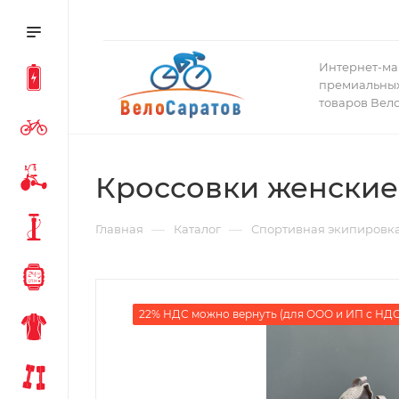
Интернет-ма
премиальных
товаров Вел
Кроссовки женские 
—
—
Главная
Каталог
Спортивная экипировк
22% НДС можно вернуть (для ООО и ИП с НДС