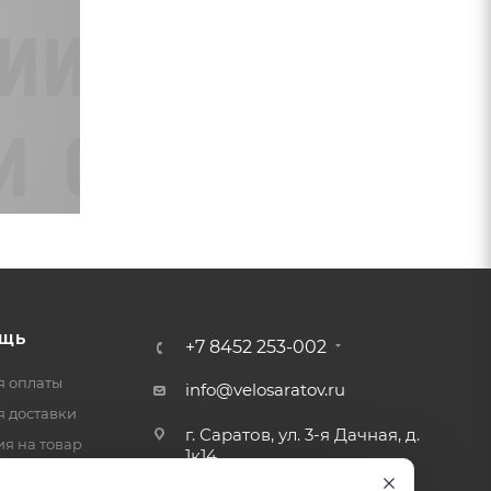
ЩЬ
+7 8452 253-002
я оплаты
info@velosaratov.ru
я доставки
г. Саратов, ул. 3-я Дачная, д.
ия на товар
1к14
-ответ