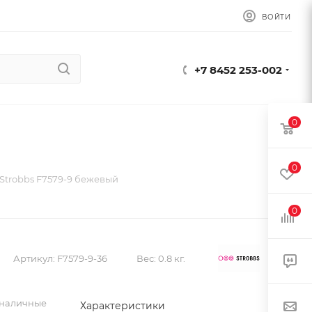
ВОЙТИ
+7 8452 253-002
0
0
Strobbs F7579-9 бежевый
0
Артикул:
F7579-9-36
Вес:
0.8 кг.
 наличные
Характеристики