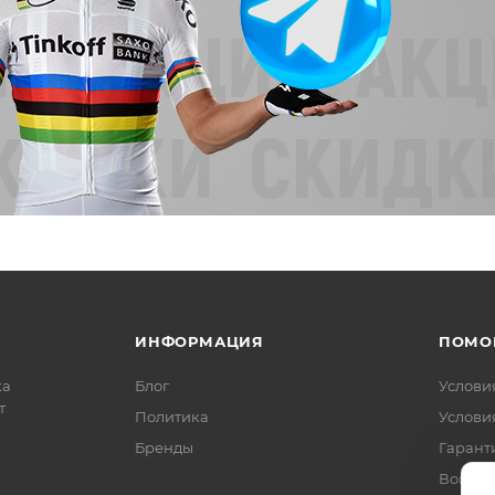
ИНФОРМАЦИЯ
ПОМО
ка
Блог
Услови
т
Политика
Услови
Бренды
Гарант
Вопрос