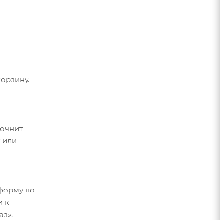
орзину.
точнит
 или
форму по
и к
аз».