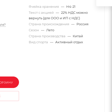
Ячейка хранения
—
H4-21
Текст с акцией
—
22% НДС можно
вернуть (для ООО и ИП с НДС)
Страна происхождения
—
Россия
ле?
Сезон
—
Лето
Страна производства
—
Китай
Вид спорта
—
Активный отдых
КОРЗИНУ
К