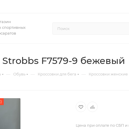
газин
 спортивных
осаратов
Strobbs F7579-9 бежевый
—
—
—
а
Обувь
Кроссовки для бега
Кроссовки женские 
)
Цена при оплате по СБП и