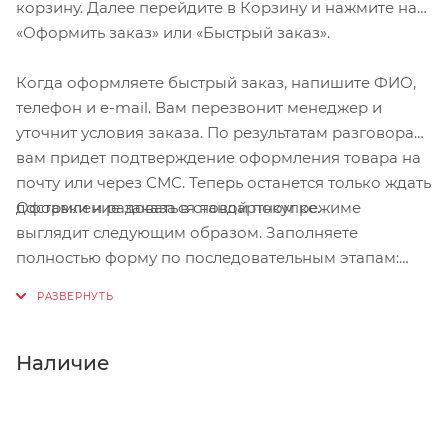
корзину. Далее перейдите в Корзину и нажмите на
Для максимально точной подгонки под
«Оформить заказ» или «Быстрый заказ».
индивидуальные параметры головы на затылочной
части шлема предусмотрен регулировочный ролик
Когда оформляете быстрый заказ, напишите ФИО,
с минимальным шагом, позволяющий настроить
телефон и e-mail. Вам перезвонит менеджер и
посадку с ювелирной точностью. Внутренняя часть
уточнит условия заказа. По результатам разговора
шлема оснащена множеством вентиляционных
вам придет подтверждение оформления товара на
отверстий, которые обеспечивают эффективный
почту или через СМС. Теперь останется только ждать
воздухообмен, предотвращая перегрев даже в
Оформление заказа в стандартном режиме
доставки и радоваться новой покупке.
жаркую погоду. Мягкие съёмные подкладки с
выглядит следующим образом. Заполняете
липучками не только добавляют комфорта, но и
полностью форму по последовательным этапам:
легко стираются, поддерживая гигиену.
адрес, способ доставки, оплаты, данные о себе.
Советуем в комментарии к заказу написать
Система ремней и лямок с удобным роликом
информацию, которая поможет курьеру вас найти.
позволяет регулировать посадку в широком
Нажмите кнопку «Оформить заказ».
Наличие
диапазоне, обеспечивая идеальное прилегание.
Съёмный козырёк добавляет универсальности
шлему — его можно легко снять или установить без
дополнительных инструментов. Шлем OYYO HT01 —