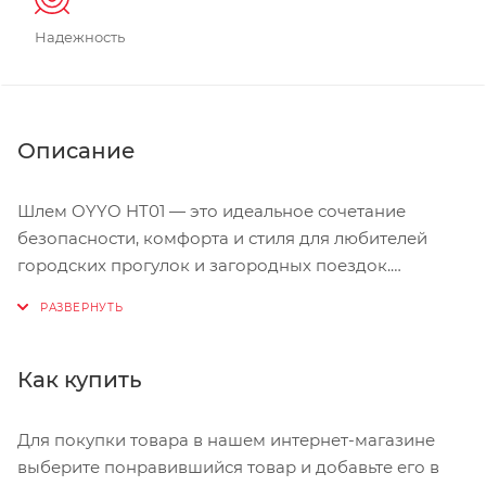
Надежность
Описание
Шлем OYYO HT01 — это идеальное сочетание
безопасности, комфорта и стиля для любителей
городских прогулок и загородных поездок.
Разработанный по технологии In mold, он
обеспечивает надёжную защиту благодаря
расширенной внешней оболочке, которая
объединяет прочный пластиковый корпус и
Как купить
амортизирующее основание в единую конструкцию.
При этом шлем остаётся лёгким, что делает его
Для покупки товара в нашем интернет-магазине
удобным для длительного использования.
выберите понравившийся товар и добавьте его в