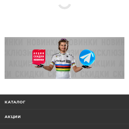
это надёжный спутник для тех, кто ценит
безопасность, комфорт и современный дизайн в
каждой детали.
Материал
Поликарбонат, Вспененный полистирол
Особенности
Конструкция In Mold, 20 вентиляционных отверстий,
регулируемый ремешок с застежкой-фастекс,
съемный козырек, система микрорегулировки
КАТАЛОГ
Размеры (выпускаемые)
54-57 см, 57-62 см
АКЦИИ
Крепление