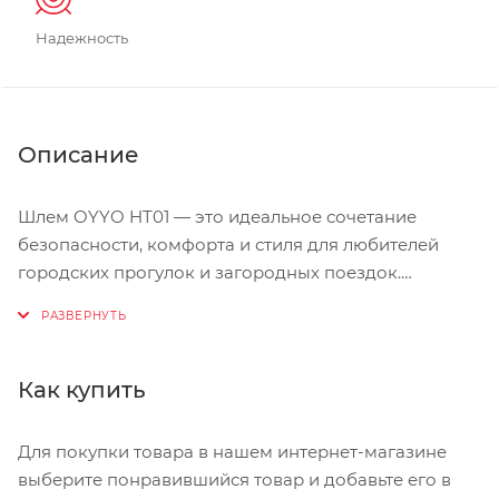
Надежность
Описание
Шлем OYYO HT01 — это идеальное сочетание
безопасности, комфорта и стиля для любителей
городских прогулок и загородных поездок.
Разработанный по технологии In mold, он
обеспечивает надёжную защиту благодаря
расширенной внешней оболочке, которая
объединяет прочный пластиковый корпус и
Как купить
амортизирующее основание в единую конструкцию.
При этом шлем остаётся лёгким, что делает его
Для покупки товара в нашем интернет-магазине
удобным для длительного использования.
выберите понравившийся товар и добавьте его в