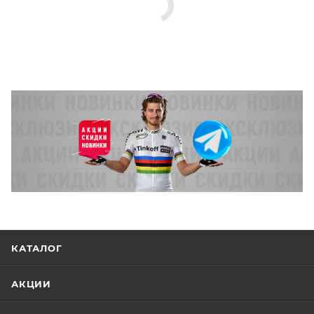
это надёжный спутник для тех, кто ценит
безопасность, комфорт и современный дизайн в
каждой детали.
Материал
Поликарбонат, Вспененный полистирол
Особенности
Конструкция In Mold, 20 вентиляционных отверстий,
регулируемый ремешок с застежкой-фастекс,
съемный козырек, система микрорегулировки
КАТАЛОГ
Размеры (выпускаемые)
54-57 см, 57-62 см
АКЦИИ
Крепление