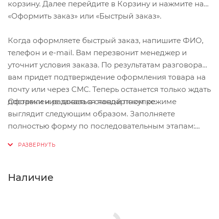
корзину. Далее перейдите в Корзину и нажмите на
Для максимально точной подгонки под
«Оформить заказ» или «Быстрый заказ».
индивидуальные параметры головы на затылочной
части шлема предусмотрен регулировочный ролик
Когда оформляете быстрый заказ, напишите ФИО,
с минимальным шагом, позволяющий настроить
телефон и e-mail. Вам перезвонит менеджер и
посадку с ювелирной точностью. Внутренняя часть
уточнит условия заказа. По результатам разговора
шлема оснащена множеством вентиляционных
вам придет подтверждение оформления товара на
отверстий, которые обеспечивают эффективный
почту или через СМС. Теперь останется только ждать
воздухообмен, предотвращая перегрев даже в
Оформление заказа в стандартном режиме
доставки и радоваться новой покупке.
жаркую погоду. Мягкие съёмные подкладки с
выглядит следующим образом. Заполняете
липучками не только добавляют комфорта, но и
полностью форму по последовательным этапам:
легко стираются, поддерживая гигиену.
адрес, способ доставки, оплаты, данные о себе.
Советуем в комментарии к заказу написать
Система ремней и лямок с удобным роликом
информацию, которая поможет курьеру вас найти.
позволяет регулировать посадку в широком
Нажмите кнопку «Оформить заказ».
Наличие
диапазоне, обеспечивая идеальное прилегание.
Съёмный козырёк добавляет универсальности
шлему — его можно легко снять или установить без
дополнительных инструментов. Шлем OYYO HT01 —