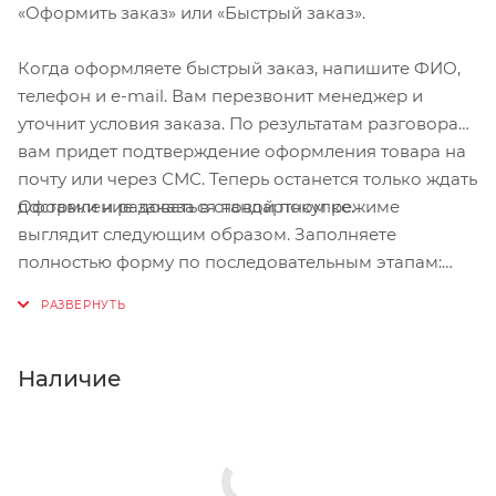
«Оформить заказ» или «Быстрый заказ».
вес шлема в размере М 320 гр
Когда оформляете быстрый заказ, напишите ФИО,
телефон и e-mail. Вам перезвонит менеджер и
уточнит условия заказа. По результатам разговора
вам придет подтверждение оформления товара на
почту или через СМС. Теперь останется только ждать
Оформление заказа в стандартном режиме
доставки и радоваться новой покупке.
выглядит следующим образом. Заполняете
полностью форму по последовательным этапам:
адрес, способ доставки, оплаты, данные о себе.
Советуем в комментарии к заказу написать
информацию, которая поможет курьеру вас найти.
Нажмите кнопку «Оформить заказ».
Наличие