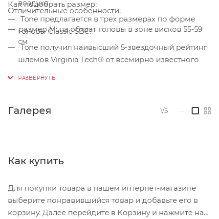
воздуха.
Как подобрать размер:
Отличительные особенности:
Tone предлагается в трех размерах по форме
размер М: на обхват головы в зоне висков 55-59
головы Classic SBC.
см
Tone получил наивысший 5-звездочный рейтинг
шлемов Virginia Tech® от всемирно известного
Политехнического института и Государственного
университета Вирджинии.
Светоотражающие наклейки обеспечивают
Галерея
1/5
—
идеальную видимость днем ​​и ночью.
Оснащен MIPS, системой со слоем с низким
коэффициентом трения, которая допускает
скользящее движение на 10–15 мм во всех
Как купить
направлениях. Исследования показывают, что это
снижает часть вращательных сил, передаваемых в
Для покупки товара в нашем интернет-магазине
мозг при угловых ударах.
выберите понравившийся товар и добавьте его в
Готов к использованию датчика столкновения
корзину. Далее перейдите в Корзину и нажмите на
ANGi (датчик в комплект Не входит).