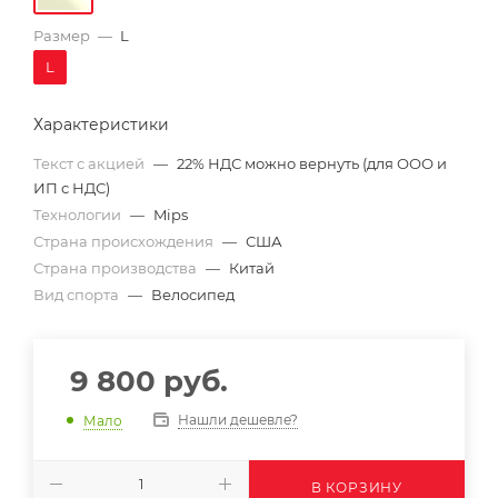
Размер
—
L
L
Характеристики
Текст с акцией
—
22% НДС можно вернуть (для ООО и
ИП с НДС)
Технологии
—
Mips
Страна происхождения
—
США
Страна производства
—
Китай
Вид спорта
—
Велосипед
9 800
руб.
Нашли дешевле?
Мало
В КОРЗИНУ