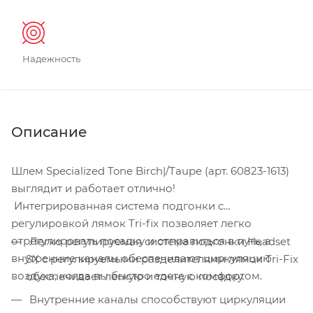
Надежность
Описание
Шлем Specialized Tone Birch|/Taupe (арт. 60823-1613)
выглядит и работает отлично!
Интегрированная система подгонки с
регулировкой лямок Tri-fix позволяет легко
отрегулировать посадку и отправиться в путь, а
Легко регулируемая система подгонки Headset
внутренние каналы обеспечивают циркуляцию
SX с регулируемыми разделителями лямок Tri-Fix
воздуха, когда вы быстро едете с комфортом.
обеспечивает легкую и точную посадку.
Внутренние каналы способствуют циркуляции