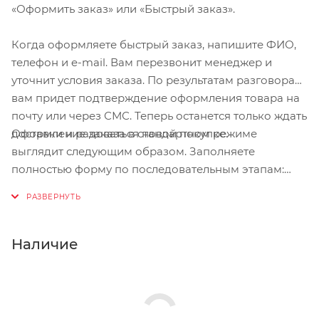
«Оформить заказ» или «Быстрый заказ».
вес шлема в размере М 320 гр
Когда оформляете быстрый заказ, напишите ФИО,
телефон и e-mail. Вам перезвонит менеджер и
уточнит условия заказа. По результатам разговора
вам придет подтверждение оформления товара на
почту или через СМС. Теперь останется только ждать
Оформление заказа в стандартном режиме
доставки и радоваться новой покупке.
выглядит следующим образом. Заполняете
полностью форму по последовательным этапам:
адрес, способ доставки, оплаты, данные о себе.
Советуем в комментарии к заказу написать
информацию, которая поможет курьеру вас найти.
Нажмите кнопку «Оформить заказ».
Наличие