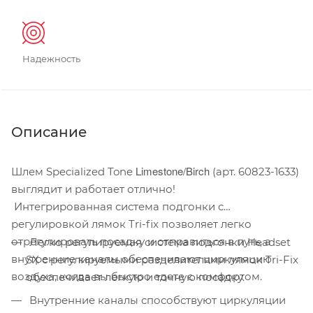
Надежность
Описание
Limestone/Birch
Шлем Specialized Tone
(арт. 60823-1633)
выглядит и работает отлично!
Интегрированная система подгонки с
регулировкой лямок Tri-fix позволяет легко
отрегулировать посадку и отправиться в путь, а
Легко регулируемая система подгонки Headset
внутренние каналы обеспечивают циркуляцию
SX с регулируемыми разделителями лямок Tri-Fix
воздуха, когда вы быстро едете с комфортом.
обеспечивает легкую и точную посадку.
Внутренние каналы способствуют циркуляции