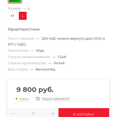
Размер
—
L
M
L
Характеристики
Текст с акцией
—
22% НДС можно вернуть (для ООО и
ИП с НДС)
Технологии
—
Mips
Страна происхождения
—
США
Страна производства
—
Китай
Вид спорта
—
Велосипед
9 800
руб.
Нашли дешевле?
Мало
В КОРЗИНУ