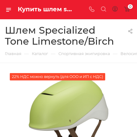
0
Купить шлем specialized tone limestone/birch у официального дилера за 9800.00000000 рублей
Шлем Specialized
Tone Limestone/Birch
—
—
—
Главная
Каталог
Спортивная экипировка
Велоси
22% НДС можно вернуть (для ООО и ИП с НДС)