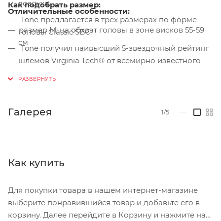
воздуха.
Как подобрать размер:
Отличительные о
собенности:
Tone предлагается в трех размерах по форме
размер М: на обхват головы в зоне висков 55-59
головы Classic SBC.
см
Tone получил наивысший 5-звездочный рейтинг
шлемов Virginia Tech® от всемирно известного
Политехнического института и Государственного
университета Вирджинии.
Светоотражающие наклейки обеспечивают
Галерея
1/5
—
идеальную видимость днем ​​и ночью.
Оснащен MIPS, системой со слоем с низким
коэффициентом трения, которая допускает
скользящее движение на 10–15 мм во всех
Как купить
направлениях. Исследования показывают, что это
снижает часть вращательных сил, передаваемых в
Для покупки товара в нашем интернет-магазине
мозг при угловых ударах.
выберите понравившийся товар и добавьте его в
Готов к использованию датчика столкновения
корзину. Далее перейдите в Корзину и нажмите на
ANGi (датчик в комплект Не входит).