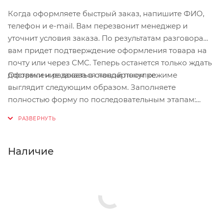
Когда оформляете быстрый заказ, напишите ФИО,
телефон и e-mail. Вам перезвонит менеджер и
уточнит условия заказа. По результатам разговора
вам придет подтверждение оформления товара на
почту или через СМС. Теперь останется только ждать
Оформление заказа в стандартном режиме
доставки и радоваться новой покупке.
выглядит следующим образом. Заполняете
полностью форму по последовательным этапам:
адрес, способ доставки, оплаты, данные о себе.
Советуем в комментарии к заказу написать
информацию, которая поможет курьеру вас найти.
Нажмите кнопку «Оформить заказ».
Наличие