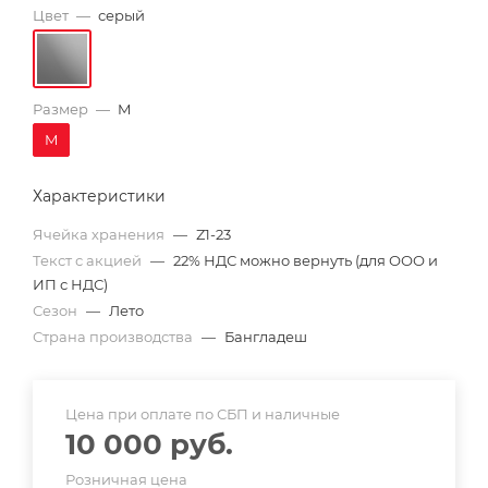
Цвет
—
серый
Размер
—
M
M
Характеристики
Ячейка хранения
—
Z1-23
Текст с акцией
—
22% НДС можно вернуть (для ООО и
ИП с НДС)
Сезон
—
Лето
Страна производства
—
Бангладеш
Цена при оплате по СБП и наличные
10 000
руб.
Розничная цена