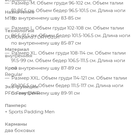
Размер М. Объем груди 96-102 см. Объем талии
81-86.5 см. Объем бедер 96.5-101.5 см. Длина ноги
Назначение
по внутреннему шву 83-85 см
MTB
Размер L. Объем груди 102-108 см. Объем талии
Технологии
86.5-91.5 см. Объем бедер 101.5-106.5 см. Длина ноги
DUROxpand / DRYOzon
по внутреннему шву 85-87 см
Материал
Размер XL. Объем груди 108-114 см. Объем талии
внутренняя
91.5-99 см. Объем бедер 106.5-111.5 см. Длина ноги
Крой
по внутреннему шву 87-89 см
Regular
Размер XXL. Объем груди 114-121 см. Объем талии
99-106.5 см. Объем бедер 111.5-117 см. Длина ноги
Эко-функции
PFC-Free DWR
по внутреннему шву 89-91 см
Памперс
+ Sports Padding Men
Карманы
два боковых