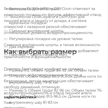
Технологии DUROxpand и DRYOzon отвечают за
Велошорты для МТБ-трасс.
идеальную посадку по фигуре, эффективный отвод
Технологии DUROxpand и DRYOzon для
лишней влаги и защиту от дождя, а система
идеальной посадки.
отверстий с лазерной резкой обеспечивает
Съемные внутренние шорты.
оптимальный уровень воздухопроницаемости.
Регулировка посадки на уровне талии.
Съемные внутренние шорты, а также возможность
Два кармана.
Как выбрать размер
регулировки посадки на уровне талии добавляют
Памперс + Sports Padding Men.
практичности и функциональности.
Памперс Sport дарит комфорт на средних
Размер XS. Объем груди 86-92 см. Объем талии
дистанциях, асфальтированных трассах и
71-76 см. Объем бедер 86.5-91.5 см. Длина ноги по
бездорожье, легкая конструкция обеспечивает
внутреннему шву 79-81 см
свободу движений, отличную
Размер S. Объем груди 92-96 см. Объем талии 76-
воздухопроницаемость и отвод лишней влаги.
81 см. Объем бедер 91.5-96.5 см. Длина ноги по
характеристики
внутреннему шву 81-83 см
Тип
велошорты