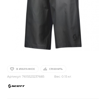
В ИЗБРАННОЕ
СРАВНИТЬ
Артикул:
7615523237685
Вес:
0.15 кг.