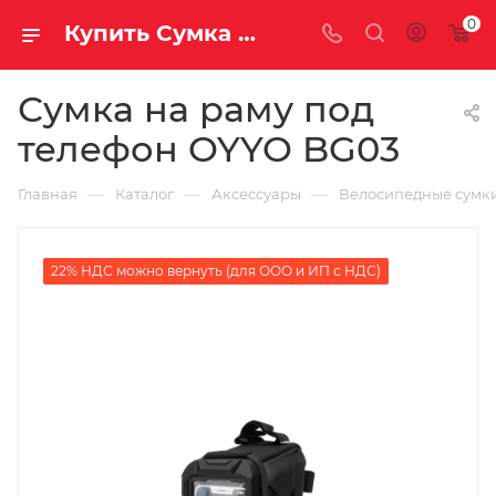
0
Купить Сумка на раму под телефон OYYO BG03 за рублей, а со скидкой
Сумка на раму под
телефон OYYO BG03
—
—
—
Главная
Каталог
Аксессуары
Велосипедные сумк
22% НДС можно вернуть (для ООО и ИП с НДС)