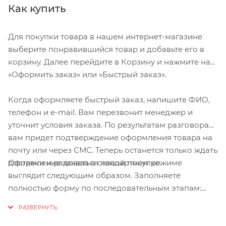
спокойно пользоваться смартфоном, не вынимая
Как купить
его при каждом звонке или сообщении.
Прозрачное сенсорное окно позволяет легко
Для покупки товара в нашем интернет-магазине
взаимодействовать с экраном без каких-либо
выберите понравившийся товар и добавьте его в
задержек. Отсек имеет противоударную кромку из
корзину. Далее перейдите в Корзину и нажмите на
пластика и подойдет для устройств с диагональю от
«Оформить заказ» или «Быстрый заказ».
4.7 до 7.5ʺ. Доступ к основному отделению защищен
качественной потайной молнией с двумя
Когда оформляете быстрый заказ, напишите ФИО,
собачками. Сумка крепится к верхней трубе рамы и
телефон и e-mail. Вам перезвонит менеджер и
рулевой колонке с помощью ремешков на липучках.
уточнит условия заказа. По результатам разговора
Специальное отверстие позволит заряжать
вам придет подтверждение оформления товара на
устройство или пользоваться проводными
почту или через СМС. Теперь останется только ждать
наушниками. Размеры: 260 х 140 х 100 мм. Черный
Оформление заказа в стандартном режиме
доставки и радоваться новой покупке.
цвет.
выглядит следующим образом. Заполняете
полностью форму по последовательным этапам:
адрес, способ доставки, оплаты, данные о себе.
Советуем в комментарии к заказу написать
Велосумка на раму OYYO BG03 — идеальное
информацию, которая поможет курьеру вас найти.