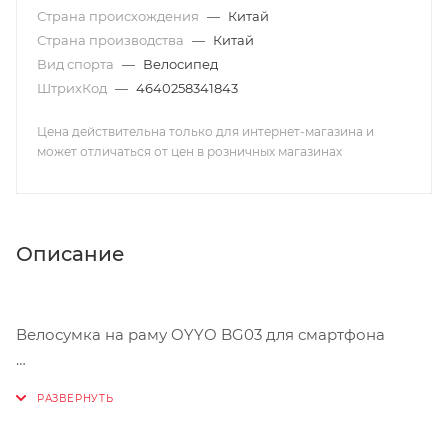
Страна происхождения
—
Китай
Страна производства
—
Китай
Вид спорта
—
Велосипед
ШтрихКод
—
4640258341843
Цена действительна только для интернет-магазина и
может отличаться от цен в розничных магазинах
Описание
Велосумка на раму OYYO BG03 для смартфона
Велосумка на раму OYYO BG03 поможет вам не
только перевозить полезные в дороге инструменты,
ремкомплект или энергетический батончик, но и