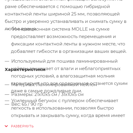
раме обеспечивается с помощью гибридной
контактной ленты шириной 25 мм, позволяющей
быстро и уверенно устанавливать и снимать сумку в
любое время.
Инновационная система MOLLE на сумке
предоставляет возможность перемещения и
фиксации контактной ленты в нужном месте, что
добавляет гибкости в организации ваших вещей.
Используемый для пошива ламинированный
нейлон защищает от влаги и неблагоприятных
Характеристики
погодных условий, а влагозащитная молния
гарантирует, что все содержимое останется сухим
Материал: Ламинированный нейлон
даже в самые дождливые дни.
Размеры: 21х10х5 см / 31х10х5 см
Усиленный бегунок с пуллером обеспечивает
Вес: 65 / 90 гр
легкость в использовании, позволяя быстро
открывать и закрывать сумку, когда время имеет
значение.