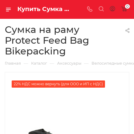
0
Купить Сумка на раму Protect Feed Bag Bikepacking за рублей, а со скидкой
Сумка на раму
Protect Feed Bag
Bikepacking
—
—
—
Главная
Каталог
Аксессуары
Велосипедные сумк
22% НДС можно вернуть (для ООО и ИП с НДС)