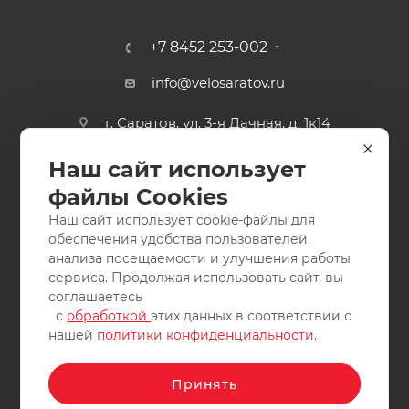
+7 8452 253-002
info@velosaratov.ru
г. Саратов, ул. 3-я Дачная, д. 1к14
Наш сайт использует
файлы Cookies
Наш сайт использует cookie-файлы для
обеспечения удобства пользователей,
анализа посещаемости и улучшения работы
2011-2026 © интернет-магазин спортивных товаров
сервиса. Продолжая использовать сайт, вы
ВелоСаратов. Не является публичной офертой. Все права
соглашаетесь
защищены. Заимствование материалов и фотографий
с
обработкой
этих данных в соответствии с
запрещено.
нашей
политики конфиденциальности.
Принять