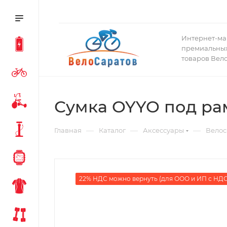
Интернет-ма
премиальных
товаров Вел
Сумка OYYO под рам
—
—
—
Главная
Каталог
Аксессуары
Велос
22% НДС можно вернуть (для ООО и ИП с НДС