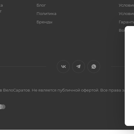
ка
Блог
Услови
т
Политика
Услови
Бренды
Гарант
Вопрос
ов ВелоСаратов. Не является публичной офертой. Все права за