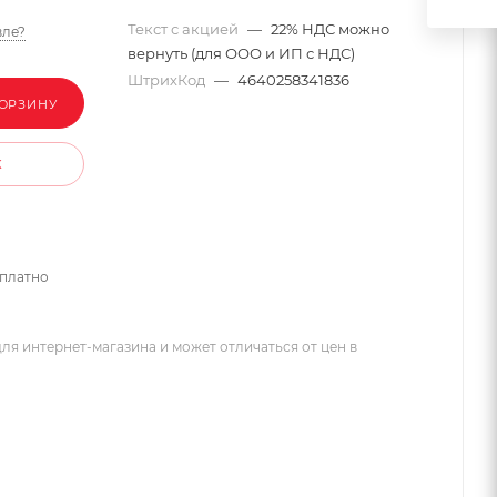
Текст с акцией
—
22% НДС можно
ле?
вернуть (для ООО и ИП с НДС)
ШтрихКод
—
4640258341836
КОРЗИНУ
К
сплатно
ля интернет-магазина и может отличаться от цен в