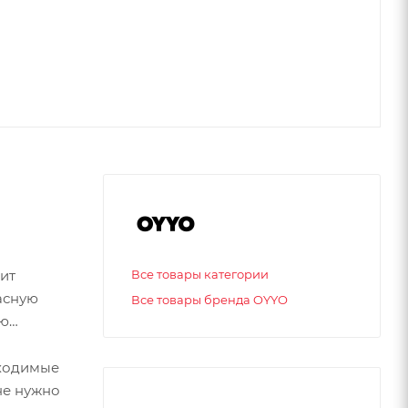
лит
Все товары категории
асную
Все товары бренда OYYO
ию
бходимые
не нужно