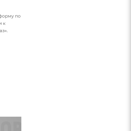
форму по
и к
аз».