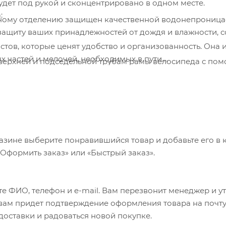
будет под рукой и сконцентрировано в одном месте.
:
защиту ваших принадлежностей от дождя и влажности, 
тов, которые ценят удобство и организованность. Она 
х частей и мелочей, необходимых в пути.
я система крепления гарантирует надежность фиксации 
чного и устойчивого к износу материала, обеспечивающ
озданного вида.
азине выберите понравившийся товар и добавьте его в к
«Оформить заказ» или «Быстрый заказ».
е ФИО, телефон и e-mail. Вам перезвонит менеджер и у
а вам придет подтверждение оформления товара на почту
 доставки и радоваться новой покупке.