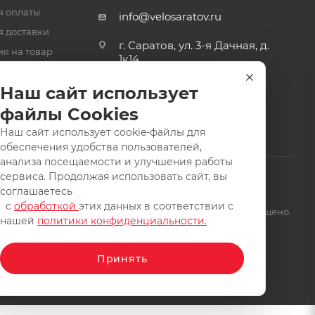
я оплаты
info@velosaratov.ru
я доставки
г. Саратов, ул. 3-я Дачная, д.
ия на товар
1к14
-ответ
Наш сайт использует
файлы Cookies
Наш сайт использует cookie-файлы для
обеспечения удобства пользователей,
анализа посещаемости и улучшения работы
сервиса. Продолжая использовать сайт, вы
соглашаетесь
с
обработкой
этих данных в соответствии с
щищены. Заимствование материалов и фотографий запрещено.
нашей
политики конфиденциальности.
Принять