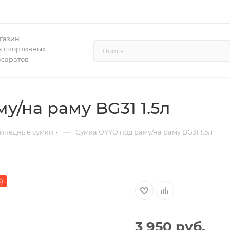
газин
 спортивных
осаратов
у/на раму BG31 1.5л
—
ипедные сумки
Сумка OYYO под раму/на раму BG31 1.5л
)
3 950
руб.