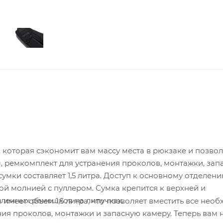
 которая сэкономит вам массу места в рюкзаке и позво
, ремкомплект для устранения проколов, монтажки, зап
умки составляет 1,5 литра. Доступ к основному отделен
 молнией с пуллером. Сумка крепится к верхней и
иленных ремешков на липучках.
 имеет объем 1,5 литра, что позволяет вместить все нео
ия проколов, монтажки и запасную камеру. Теперь вам 