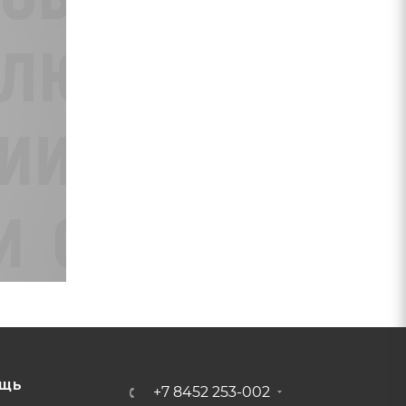
ЩЬ
+7 8452 253-002