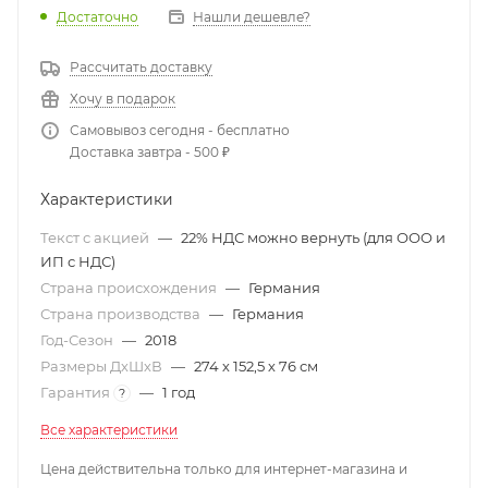
Достаточно
Нашли дешевле?
Рассчитать доставку
Хочу в подарок
Самовывоз сегодня - бесплатно
Доставка завтра - 500 ₽
Характеристики
Текст с акцией
—
22% НДС можно вернуть (для ООО и
ИП с НДС)
Страна происхождения
—
Германия
Страна производства
—
Германия
Год-Сезон
—
2018
Размеры ДхШхВ
—
274 х 152,5 х 76 см
Гарантия
—
1 год
?
Все характеристики
Цена действительна только для интернет-магазина и