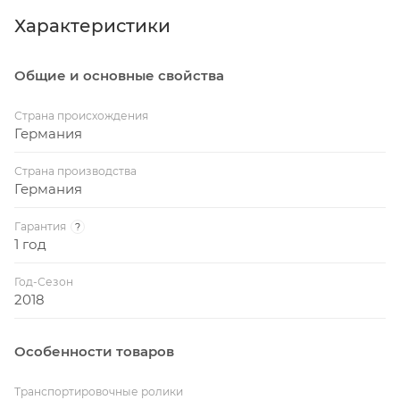
Металлический кант: 60-мм
Характеристики
Вес стола: 108 кг
Общие и основные свойства
Вес стола в упаковке: 116 кг
Страна происхождения
Германия
Страна производства
Германия
Гарантия
?
1 год
Год-Сезон
2018
Особенности товаров
Транспортировочные ролики