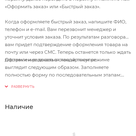
«Оформить заказ» или «Быстрый заказ».
Когда оформляете быстрый заказ, напишите ФИО,
телефон и e-mail. Вам перезвонит менеджер и
уточнит условия заказа. По результатам разговора
вам придет подтверждение оформления товара на
почту или через СМС. Теперь останется только ждать
Оформление заказа в стандартном режиме
доставки и радоваться новой покупке.
выглядит следующим образом. Заполняете
полностью форму по последовательным этапам:
адрес, способ доставки, оплаты, данные о себе.
Советуем в комментарии к заказу написать
информацию, которая поможет курьеру вас найти.
Нажмите кнопку «Оформить заказ».
Наличие