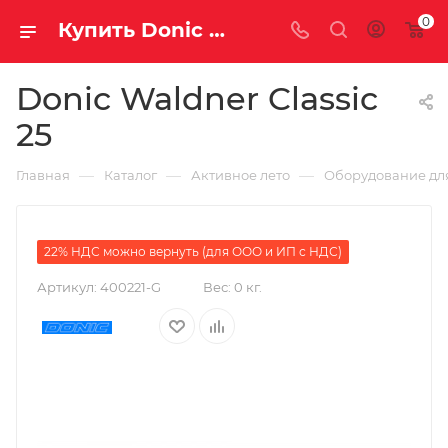
0
Купить Donic Waldner Classic 25 за рублей, а со скидкой 179 990 руб.
Donic Waldner Classic
25
—
—
—
Главная
Каталог
Активное лето
Оборудование для
22% НДС можно вернуть (для ООО и ИП с НДС)
Артикул:
400221-G
Вес:
0 кг.