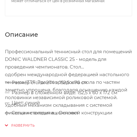
может отличаться от цен в розничных магазинах
Описание
Профессиональный теннисный стол для помещений
DONIC WALDNER CLASSIC 25 - модель для
проведения чемпионатов. Стол
одобрен международной федерацией настольного
тенниса ITTF. Транспортировка стола по частям
Размер стола: 274 х 152,5 х 76 см
заметно упрощена, благодаря оснащению каждой
Размер в сложенном виде: 152,5 x 60 x 172 см
половинки независимой роликовой системой.
Цвет: синий
Удобный механизм складывания с системой
фиксации столешниц. Основой конструкции
Сетка не входит в комплект
является рама, выполненная из стального профиля
Антибликовое покрытие
с порошковым покрытием 40 х 60 мм.
Игровое поле: 25-мм ламинированная ДСП