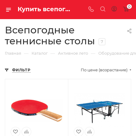
0
Купить всепогодный теннисный стол в Саратове и Энгельсе
Всепогодные
теннисные столы
7
—
—
—
Главная
Каталог
Активное лето
Оборудование для
По цене (возрастание)
ФИЛЬТР