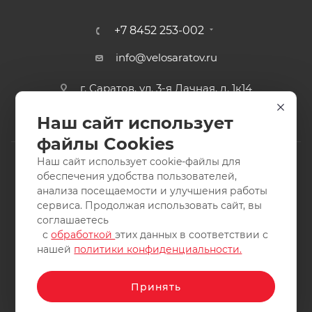
+7 8452 253-002
info@velosaratov.ru
г. Саратов, ул. 3-я Дачная, д. 1к14
Наш сайт использует
файлы Cookies
Наш сайт использует cookie-файлы для
обеспечения удобства пользователей,
анализа посещаемости и улучшения работы
2011-2026 © интернет-магазин спортивных товаров
сервиса. Продолжая использовать сайт, вы
ВелоСаратов. Не является публичной офертой. Все права
соглашаетесь
защищены. Заимствование материалов и фотографий
с
обработкой
этих данных в соответствии с
запрещено.
нашей
политики конфиденциальности.
Принять