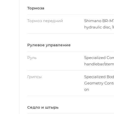
Тормоза
Тормоз передний
Shimano BR-M
hydraulic disc
Рулевое управление
Руль
Specialized Co
handlebar/ste
Грипсы
Specialized Bo
Geometry Conto
on
Седло и штырь