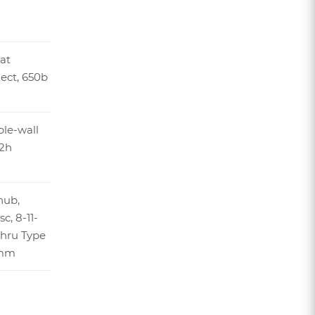
at
lect, 650b
ble-wall
32h
hub,
c, 8-11-
hru Type
8mm