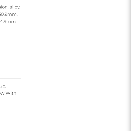
on, alloy,
30.9mm,
 34.9mm
zo,
ow With