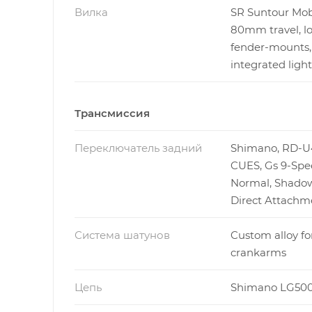
Вилка
SR Suntour Mob
80mm travel, lo
fender-mounts,
integrated ligh
Трансмиссия
Переключатель задний
Shimano, RD-U
CUES, Gs 9-Spe
Normal, Shadow
Direct Attachm
Система шатунов
Custom alloy f
crankarms
Цепь
Shimano LG50