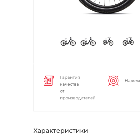
Гарантия
Надеж
качества
от
производителей
Характеристики