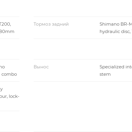
T200,
Тормоз задний
Shimano BR-M
, 180mm
hydraulic disc
mo
Вынос
Specialized in
m combo
stem
dy
ur, lock-