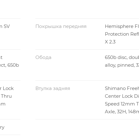
m SV
Покрышка передняя
Hemisphere Fl
Protection Ref
X 2.3
t
Обода
650b disc, dou
ect, 650b
alloy, pinned, 
r Lock
Втулка задняя
Shimano Free
 Thru
Center Lock Dis
0mm
Speed 12mm T
Axle, 32H, 14
ry