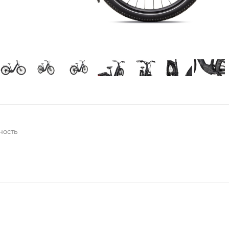
ность