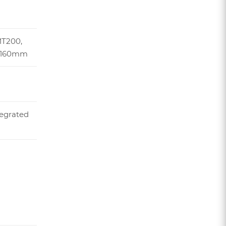
T200,
, 160mm
tegrated