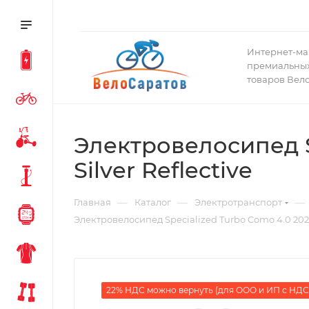
Интернет-ма
премиальных
товаров Вел
Электровелосипед Sp
Silver Reflective
—
—
—
Главная
Каталог
Электротранспорт
Электровелосипед Specialized Turbo Como 4.0 2025 C
22% НДС можно вернуть (для ООО и ИП с НДС