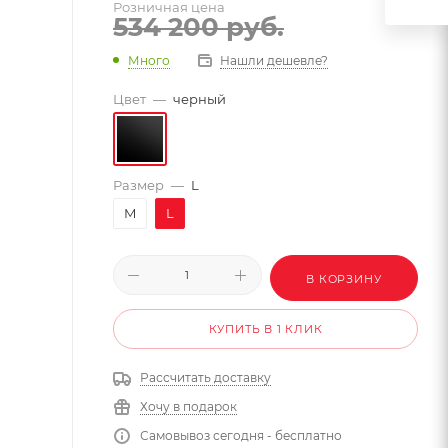
Розничная цена
534 200
руб.
Много
Нашли дешевле?
Цвет
—
черный
Размер
—
L
M
L
В КОРЗИНУ
КУПИТЬ В 1 КЛИК
Рассчитать доставку
Хочу в подарок
Самовывоз сегодня - бесплатно