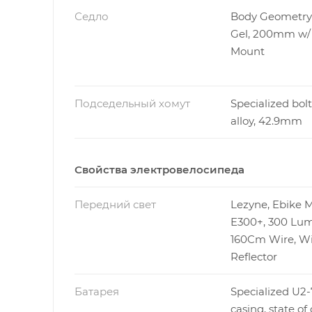
Седло
Body Geometry
Gel, 200mm w
Mount
Подседельный хомут
Specialized bolt
alloy, 42.9mm
Свойства электровелосипеда
Передний свет
Lezyne, Ebike M
E300+, 300 Lu
160Cm Wire, W
Reflector
Батарея
Specialized U2-7
casing, state of