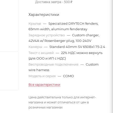
Доставка завтра - 500 ₽
Характеристики
Крылья
—
Specialized DRYTECH fenders,
65mm width, aluminum fenderstay
Зарядное устройство
—
Custom charger,
42V4A w/ Rosenberger plug, 100-240V
Камеры
—
Standard 40mm SV 650Bx1.75-2.4
Текст с акцией
—
22% НДС можно вернуть
(для ООО и ИП с НДС)
Беспроводные подключения
—
Custom
wire harness
Модель и серия
—
COMO
Все характеристики
Цена действительна только для интернет-
магазина и может отличаться от цен в
розничных магазинах