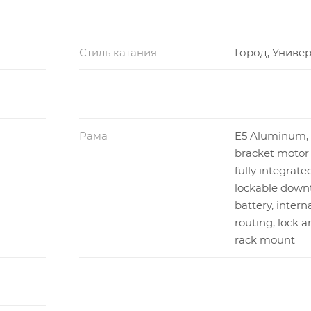
Стиль катания
Город, Униве
Рама
E5 Aluminum,
bracket motor
fully integrate
lockable down
battery, intern
routing, lock a
rack mount