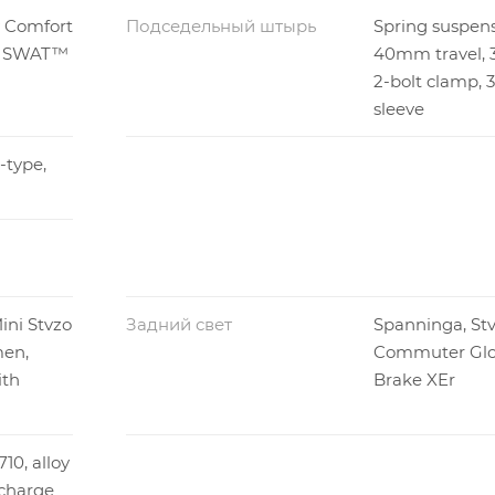
 Comfort
Подседельный штырь
Spring suspensi
/ SWAT™
40mm travel, 
2-bolt clamp,
sleeve
-type,
ini Stvzo
Задний свет
Spanninga, Stv
men,
Commuter Gl
ith
Brake XEr
10, alloy
 charge