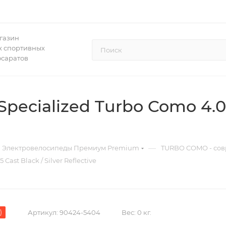
газин
 спортивных
осаратов
ecialized Turbo Como 4.0 
—
Электровелосипеды Премиум Premium
TURBO COMO - сов
ast Black / Silver Reflective
)
Артикул:
90424-5404
Вес:
0 кг.