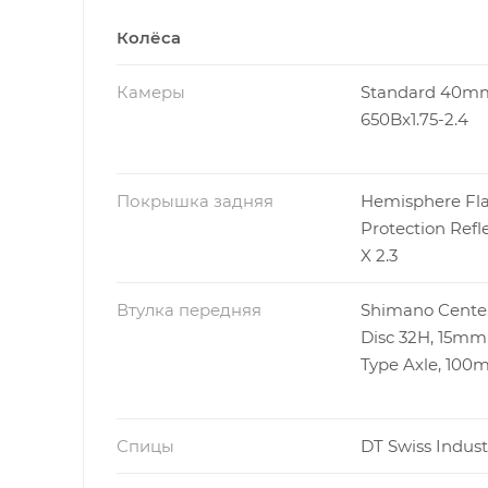
Колёса
Камеры
Standard 40m
650Bx1.75-2.4
Покрышка задняя
Hemisphere Fla
Protection Refl
X 2.3
Втулка передняя
Shimano Cente
Disc 32H, 15mm
Type Axle, 10
Спицы
DT Swiss Indust