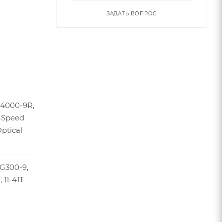
ЗАДАТЬ ВОПРОС
U4000-9R,
9-Speed
Optical
G300-9,
 11-41T