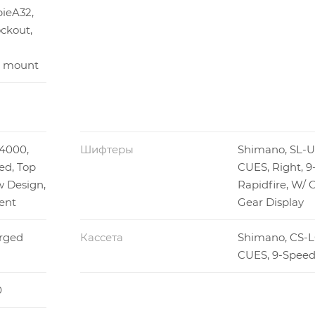
ieA32,
ckout,
t mount
4000,
Шифтеры
Shimano, SL-
ed, Top
CUES, Right, 
 Design,
Rapidfire, W/ 
ent
Gear Display
orged
Кассета
Shimano, CS-L
CUES, 9-Speed,
0