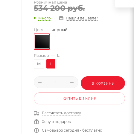
Розничная цена
534 200
руб.
Много
Нашли дешевле?
Цвет
—
черный
Размер
—
L
M
L
В КОРЗИНУ
КУПИТЬ В 1 КЛИК
Рассчитать доставку
Хочу в подарок
Самовывоз сегодня - бесплатно