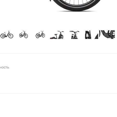
ность