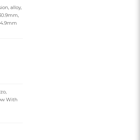
on, alloy,
30.9mm,
 34.9mm
zo,
ow With