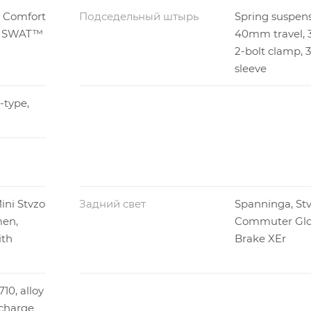
 Comfort
Подседельный штырь
Spring suspensi
/ SWAT™
40mm travel, 
2-bolt clamp,
sleeve
-type,
ini Stvzo
Задний свет
Spanninga, Stv
men,
Commuter Gl
ith
Brake XEr
10, alloy
 charge