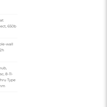
at
lect, 650b
ble-wall
32h
hub,
c, 8-11-
hru Type
8mm