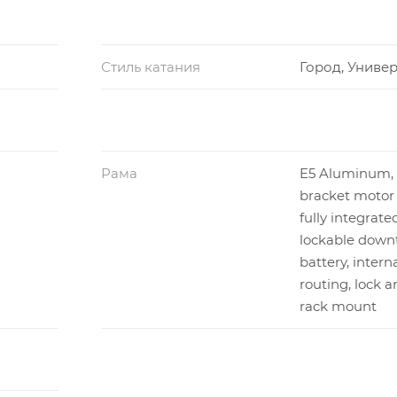
Стиль катания
Город, Униве
Рама
E5 Aluminum,
bracket motor
fully integrate
lockable down
battery, intern
routing, lock a
rack mount