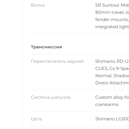
Вилка
SR Suntour Mob
80mm travel, lo
fender-mounts,
integrated ligh
Трансмиссия
Переключатель задний
Shimano, RD-U
CUES, Gs 9-Spe
Normal, Shadow
Direct Attachm
Система шатунов
Custom alloy f
crankarms
Цепь
Shimano LG50