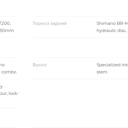
T200,
Тормоз задний
Shimano BR-M
, 180mm
hydraulic disc
mo
Вынос
Specialized in
m combo
stem
dy
ur, lock-