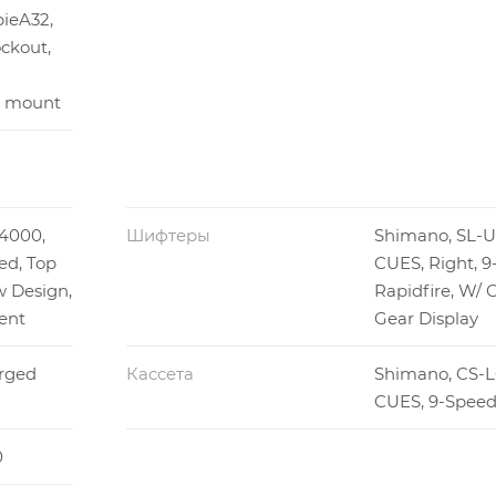
ieA32,
ckout,
t mount
4000,
Шифтеры
Shimano, SL-
ed, Top
CUES, Right, 
 Design,
Rapidfire, W/ 
ent
Gear Display
orged
Кассета
Shimano, CS-L
CUES, 9-Speed,
0