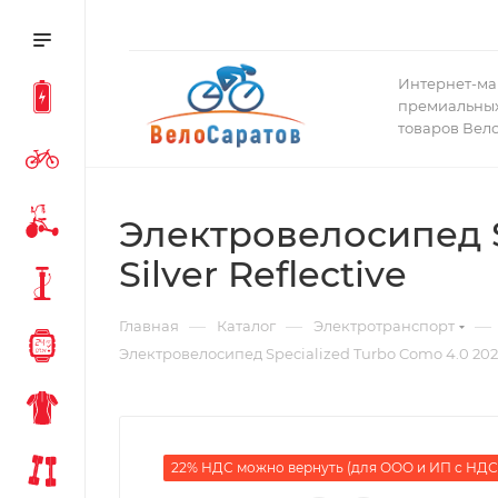
Интернет-ма
премиальных
товаров Вел
Электровелосипед Sp
Silver Reflective
—
—
—
Главная
Каталог
Электротранспорт
Электровелосипед Specialized Turbo Como 4.0 2025 C
22% НДС можно вернуть (для ООО и ИП с НДС