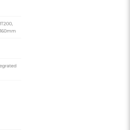
T200,
, 160mm
tegrated