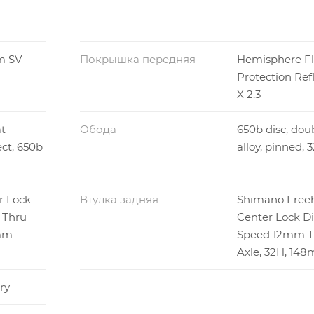
m SV
Покрышка передняя
Hemisphere Fl
Protection Ref
X 2.3
t
Обода
650b disc, dou
ect, 650b
alloy, pinned, 
r Lock
Втулка задняя
Shimano Free
 Thru
Center Lock Dis
0mm
Speed 12mm T
Axle, 32H, 14
ry