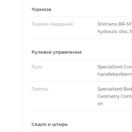
Тормоза
Тормоз передний
Shimano BR-M
hydraulic disc
Рулевое управление
Руль
Specialized Co
handlebar/ste
Грипсы
Specialized Bo
Geometry Conto
on
Седло и штырь