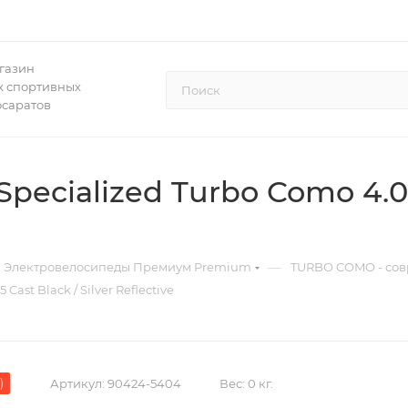
газин
 спортивных
осаратов
ecialized Turbo Como 4.0 
—
Электровелосипеды Премиум Premium
TURBO COMO - сов
ast Black / Silver Reflective
)
Артикул:
90424-5404
Вес:
0 кг.