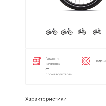
Гарантия
Надеж
качества
от
производителей
Характеристики