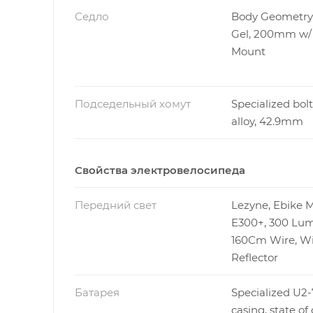
Седло
Body Geometry
Gel, 200mm w
Mount
Подседельный хомут
Specialized bolt
alloy, 42.9mm
Свойства электровелосипеда
Передний свет
Lezyne, Ebike M
E300+, 300 Lu
160Cm Wire, W
Reflector
Батарея
Specialized U2-7
casing, state of