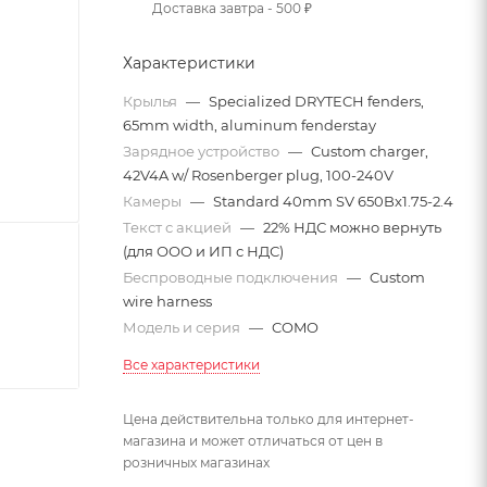
Доставка завтра - 500 ₽
Характеристики
Крылья
—
Specialized DRYTECH fenders,
65mm width, aluminum fenderstay
Зарядное устройство
—
Custom charger,
42V4A w/ Rosenberger plug, 100-240V
Камеры
—
Standard 40mm SV 650Bx1.75-2.4
Текст с акцией
—
22% НДС можно вернуть
(для ООО и ИП с НДС)
Беспроводные подключения
—
Custom
wire harness
Модель и серия
—
COMO
Все характеристики
Цена действительна только для интернет-
магазина и может отличаться от цен в
розничных магазинах