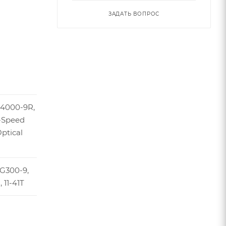
ЗАДАТЬ ВОПРОС
U4000-9R,
9-Speed
Optical
G300-9,
 11-41T