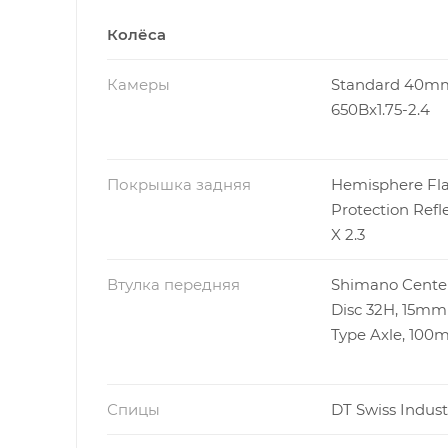
Колёса
Камеры
Standard 40m
650Bx1.75-2.4
Покрышка задняя
Hemisphere Fla
Protection Refl
X 2.3
Втулка передняя
Shimano Cente
Disc 32H, 15mm
Type Axle, 10
Спицы
DT Swiss Indust